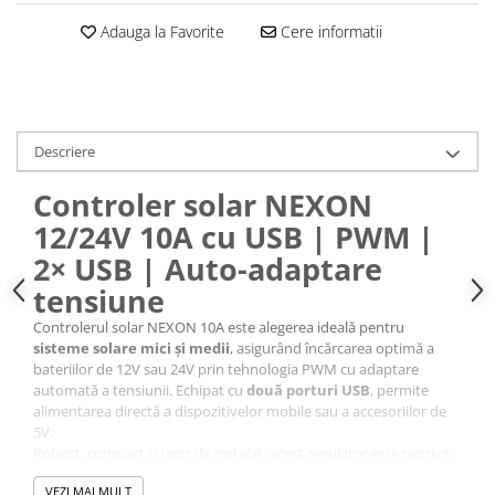
Conectori Gard Electric
Adauga la Favorite
Cere informatii
Derulator Fir Gard electric
Diferite accesorii Gard Electric
Plasă Gard Electric
Poartă Gard Electric
Descriere
Stâlpi Gard Electric
Controler solar NEXON
Stâlpi din plastic
12/24V 10A cu USB | PWM |
Stâlpi din Lemn
2× USB | Auto-adaptare
Stâlpi din Fibră de Sticlă
tensiune
Stâlpi pentru sisteme T-Post
Scule pentru montare Stâlpi
Controlerul solar NEXON 10A este alegerea ideală pentru
sisteme solare mici și medii
, asigurând încărcarea optimă a
Testere pentru Gard Electric
bateriilor de 12V sau 24V prin tehnologia PWM cu adaptare
Împământare Gard Electric
automată a tensiunii. Echipat cu
două porturi USB
, permite
alimentarea directă a dispozitivelor mobile sau a accesoriilor de
Întinzător Gard Electric
5V.
Robust, compact și ușor de instalat, acest regulator este potrivit
Fir/Sârmă pentru Gard electric
pentru panouri solare utilizate în aplicații precum garduri
Bandă pentru Gard Electric
VEZI MAI MULT