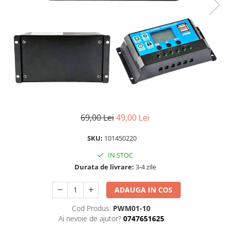
Izolatori pentru poartǎ
Izolatori Speciali
Izolatori pentru sistem T-POST
Pachete Gard electric
Gard electric pentru Animale
sălbatice
Gard Electric pentru Bovine, Oi,
Mistreti
69,00 Lei
49,00 Lei
Gard electric pentru Cai, Câini,
Capre, Vaci, Porci
SKU:
101450220
Gard Electric pentru Vaci și Oi
IN STOC
Pachete cu Impulsator + Panou +
Durata de livrare:
3-4 zile
Baterie
Accesorii gard Electric
ADAUGA IN COS
Alimentator Gard Electric
Cod Produs:
PWM01-10
Cabluri Auxiliare
Ai nevoie de ajutor?
0747651625