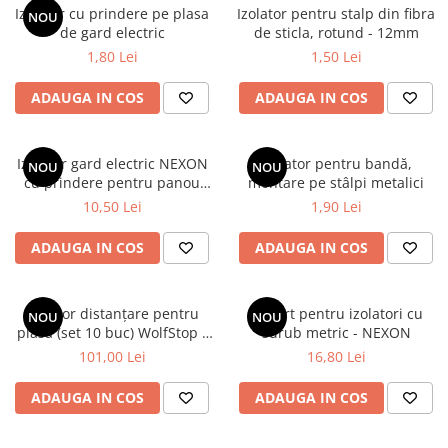
Scule pentru montare Stâlpi
Izolator cu prindere pe plasa
Izolator pentru stalp din fibra
NOU
Testere pentru Gard Electric
de gard electric
de sticla, rotund - 12mm
1,80 Lei
1,50 Lei
Împământare Gard Electric
Întinzător Gard Electric
ADAUGA IN COS
ADAUGA IN COS
Izolator gard electric NEXON
Izolator pentru bandă,
NOU
NOU
cu prindere pentru panou
montare pe stâlpi metalici
gard
10,50 Lei
1,90 Lei
ADAUGA IN COS
ADAUGA IN COS
Izolator distanțare pentru
Suport pentru izolatori cu
NOU
NOU
plasă (set 10 buc) WolfStop -
surub metric - NEXON
NEXON
101,00 Lei
16,80 Lei
ADAUGA IN COS
ADAUGA IN COS