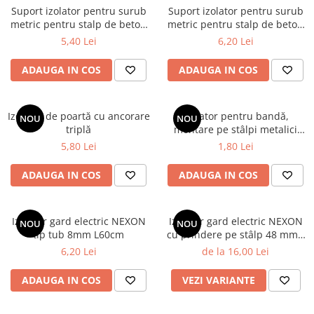
Suport izolator pentru surub
Suport izolator pentru surub
metric pentru stalp de beton
metric pentru stalp de beton
pt stâlp de 80x80 mm
pt stâlp de 100x100 mm
5,40 Lei
6,20 Lei
ADAUGA IN COS
ADAUGA IN COS
Izolator de poartă cu ancorare
Izolator pentru bandă,
NOU
NOU
triplă
montare pe stâlpi metalici
model 2024
5,80 Lei
1,80 Lei
ADAUGA IN COS
ADAUGA IN COS
Izolator gard electric NEXON
Izolator gard electric NEXON
NOU
NOU
tip tub 8mm L60cm
cu prindere pe stâlp 48 mm /
60 mm, L 25 cm
6,20 Lei
de la 16,00 Lei
ADAUGA IN COS
VEZI VARIANTE