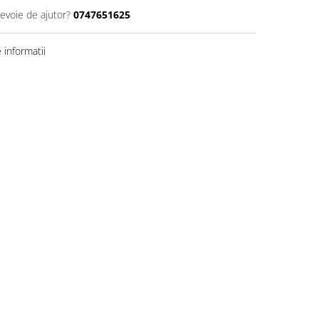
nevoie de ajutor?
0747651625
informatii