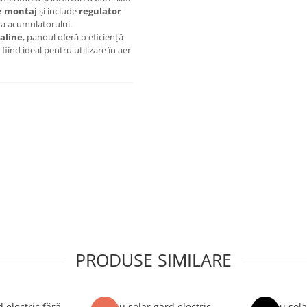
e montaj
și include
regulator
ă a acumulatorului.
aline
, panoul oferă o eficiență
iind ideal pentru utilizare în aer
PRODUSE SIMILARE
implă:
 electric fără
Panou solar gard electric
Panou solar