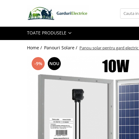
Toate Produsele
TOATE PRODUSELE
Impulsor - Generator Impulsuri -
Pulsator Gard Electric
NEXON BEASTSHOCK
Home /
Panouri Solare /
Panou solar pentru gard electr
NEXON HEAVYSHOCK
-9%
NOU
NEXON SRONGSHOCK
DALTOR
NEXON EASYSHOCK și PITISHOCK
Izolatori Gard Electric
Izolatori – Utilizare generală
Izolatori Plat
Izolatori cu filet metric
Izolatori pentru colț