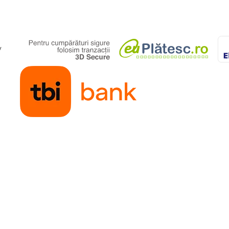
dificate de producător fără
ocului.
y