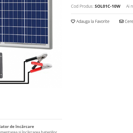
Cod Produs:
SOL01C-10W
Ai 
Adauga la Favorite
Cere 
ator de încărcare
imentarea și încărcarea bateriilor