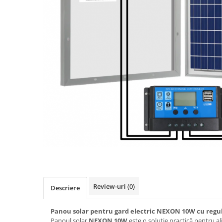
Izolatori pentru poartǎ
Izolatori Speciali
Izolatori pentru sistem T-POST
Pachete Gard electric
Gard electric pentru Animale
sălbatice
Gard Electric pentru Bovine, Oi,
Mistreti
Gard electric pentru Cai, Câini,
Capre, Vaci, Porci
Gard Electric pentru Vaci și Oi
Pachete cu Impulsator + Panou +
Baterie
Accesorii gard Electric
Review-uri
(0)
Descriere
Alimentator Gard Electric
Cabluri Auxiliare
Panou solar pentru gard electric NEXON 10W cu regul
Panoul solar
NEXON 10W
este o soluție practică pentru al