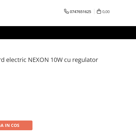
0747651625
0,00
rd electric NEXON 10W cu regulator
A IN COS