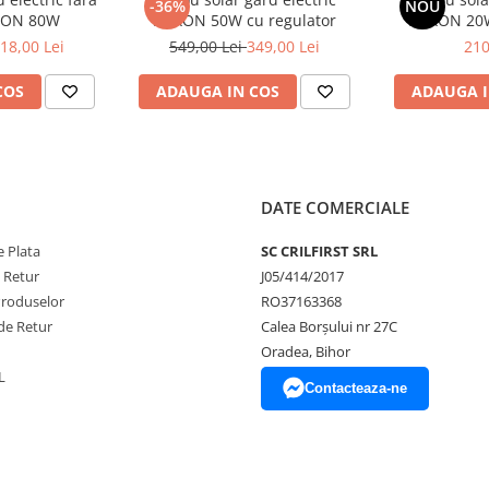
a bornele bateriei
-36%
NOU
XON 80W
NEXON 50W cu regulator
NEXON 20W
18,00 Lei
549,00 Lei
349,00 Lei
210
COS
ADAUGA IN COS
ADAUGA I
DATE COMERCIALE
 Plata
SC CRILFIRST SRL
e Retur
J05/414/2017
Produselor
RO37163368
de Retur
Calea Borșului nr 27C
Oradea, Bihor
trucțiunile de utilizare
.
L
Contacteaza-ne
rmațiilor din această pagină.
formativ și pot include accesorii