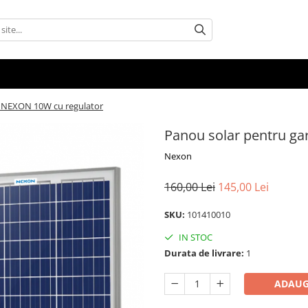
ic NEXON 10W cu regulator
Panou solar pentru ga
Nexon
160,00 Lei
145,00 Lei
SKU:
101410010
IN STOC
Durata de livrare:
1
ADAUG