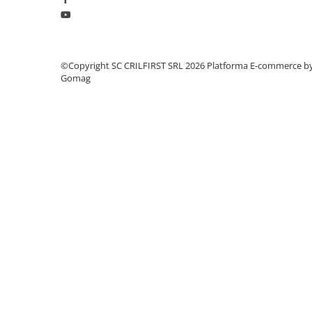
neincluse în pachetul standard, iar specificațiile pot fi mo
VOUCHER CADOU
notificare prealabilă. Produsele sunt disponibile în limita st
Zootehnie
Adăpători
©Copyright SC CRILFIRST SRL 2026
Platforma E-commerce b
Asomator
Gomag
Hrănitoare
Marcarea Animalelor
Tot ce ai nevoie pentru FERMA TA