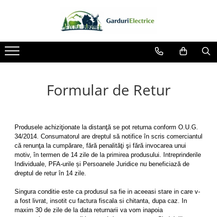
Toate Produsele
Impulsor - Generator Impulsuri -
Pulsator Gard Electric
NEXON BEASTSHOCK
Formular de Retur
NEXON HEAVYSHOCK
NEXON SRONGSHOCK
DALTOR
Produsele achiziţionate la distanţă se pot returna conform O.U.G.
NEXON EASYSHOCK și PITISHOCK
34/2014. Consumatorul are dreptul să notifice în scris comerciantul
că renunţa la cumpărare, fără penalităţi şi fără invocarea unui
Izolatori Gard Electric
motiv, în termen de 14 zile de la primirea produsului. Intreprinderile
Izolatori – Utilizare generală
Individuale, PFA-urile și Persoanele Juridice nu beneficiază de
dreptul de retur în 14 zile.
Izolatori Plat
Izolatori cu filet metric
Singura conditie este ca produsul sa fie in aceeasi stare in care v-
a fost livrat, insotit cu factura fiscala si chitanta, dupa caz. In
Izolatori pentru colț
maxim 30 de zile de la data returnarii va vom inapoia