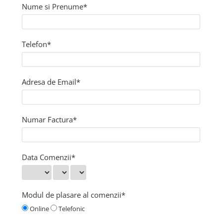
Nume si Prenume*
Panouri Solare
Accesorii Panou Solar
Controler Panou Solar
Telefon*
Invertoare
Kit-uri de iluminat cu Panou
Adresa de Email*
Panouri Solare
Pompă Submersibilă
Sisteme de alimentare cu panou
Numar Factura*
solar
Acumulatori / Baterii
Acumulatori de 12V
Data Comenzii*
Baterii 9V
Încălțăminte
Modul de plasare al comenzii*
Diferite electronice
Cutii de protecție pentru Gard
Online
Telefonic
Electric