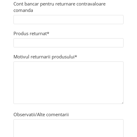
Cont bancar pentru returnare contravaloare
VOUCHER CADOU
comanda
Zootehnie
Adăpători
Asomator
Produs returnat*
Hrănitoare
Marcarea Animalelor
Motivul returnarii produsului*
Tot ce ai nevoie pentru FERMA TA
Observatii/Alte comentarii