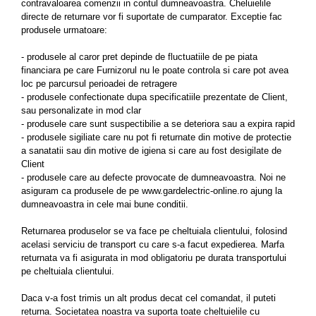
contravaloarea comenzii in contul dumneavoastra. Cheluielile
Izolatori pentru poartǎ
directe de returnare vor fi suportate de cumparator. Exceptie fac
Izolatori Speciali
produsele urmatoare:
Izolatori pentru sistem T-POST
- produsele al caror pret depinde de fluctuatiile de pe piata
financiara pe care Furnizorul nu le poate controla si care pot avea
Pachete Gard electric
loc pe parcursul perioadei de retragere
Gard electric pentru Animale
- produsele confectionate dupa specificatiile prezentate de Client,
sălbatice
sau personalizate in mod clar
- produsele care sunt suspectibilie a se deteriora sau a expira rapid
Gard Electric pentru Bovine, Oi,
- produsele sigiliate care nu pot fi returnate din motive de protectie
Mistreti
a sanatatii sau din motive de igiena si care au fost desigilate de
Gard electric pentru Cai, Câini,
Client
Capre, Vaci, Porci
- produsele care au defecte provocate de dumneavoastra. Noi ne
asiguram ca produsele de pe www.gardelectric-online.ro ajung la
Gard Electric pentru Vaci și Oi
dumneavoastra in cele mai bune conditii.
Pachete cu Impulsator + Panou +
Returnarea produselor se va face pe cheltuiala clientului, folosind
Baterie
acelasi serviciu de transport cu care s-a facut expedierea. Marfa
Accesorii gard Electric
returnata va fi asigurata in mod obligatoriu pe durata transportului
pe cheltuiala clientului.
Alimentator Gard Electric
Cabluri Auxiliare
Daca v-a fost trimis un alt produs decat cel comandat, il puteti
returna. Societatea noastra va suporta toate cheltuielile cu