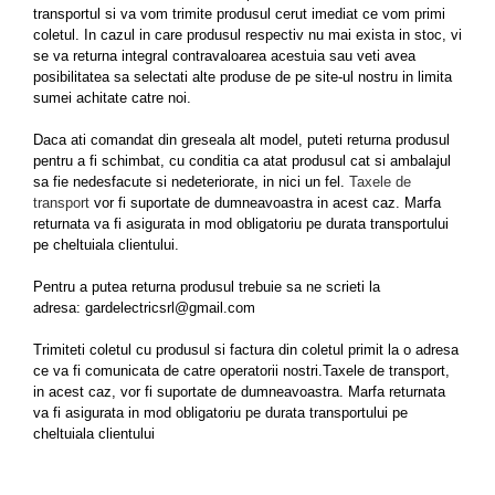
Conectori Gard Electric
transportul si va vom trimite produsul cerut imediat ce vom primi
coletul. In cazul in care produsul respectiv nu mai exista in stoc, vi
Derulator Fir Gard electric
se va returna integral contravaloarea acestuia sau veti avea
Diferite accesorii Gard Electric
posibilitatea sa selectati alte produse de pe site-ul nostru in limita
sumei achitate catre noi.
Plasă Gard Electric
Poartă Gard Electric
Daca ati comandat din greseala alt model, puteti returna produsul
pentru a fi schimbat, cu conditia ca atat produsul cat si ambalajul
Stâlpi Gard Electric
sa fie nedesfacute si nedeteriorate, in nici un fel.
Taxele de
transport
vor fi suportate de dumneavoastra in acest caz. Marfa
Stâlpi din plastic
returnata va fi asigurata in mod obligatoriu pe durata transportului
Stâlpi din Lemn
pe cheltuiala clientului.
Stâlpi din Fibră de Sticlă
Pentru a putea returna produsul trebuie sa ne scrieti la
Stâlpi pentru sisteme T-Post
adresa: gardelectricsrl@gmail.com
Scule pentru montare Stâlpi
Trimiteti coletul cu produsul si factura din coletul primit la o adresa
Testere pentru Gard Electric
ce va fi comunicata de catre operatorii nostri.Taxele de transport,
Împământare Gard Electric
in acest caz, vor fi suportate de dumneavoastra. Marfa returnata
va fi asigurata in mod obligatoriu pe durata transportului pe
Întinzător Gard Electric
cheltuiala clientului
Fir/Sârmă pentru Gard electric
Bandă pentru Gard Electric