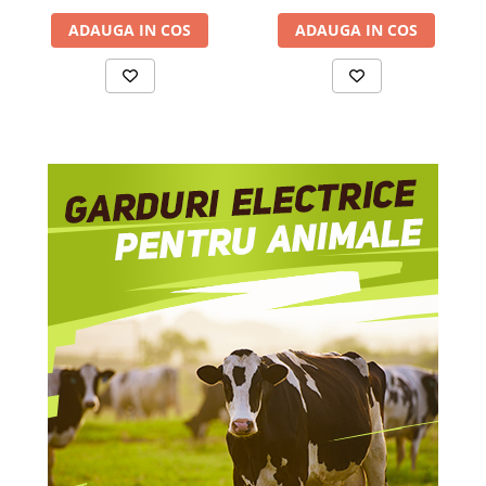
Izolatori pentru poartǎ
ADAUGA IN COS
ADAUGA IN COS
Izolatori Speciali
Izolatori pentru sistem T-POST
Pachete Gard electric
Gard electric pentru Animale
sălbatice
Gard Electric pentru Bovine, Oi,
Mistreti
Gard electric pentru Cai, Câini,
Capre, Vaci, Porci
Gard Electric pentru Vaci și Oi
Pachete cu Impulsator + Panou +
Baterie
Accesorii gard Electric
Alimentator Gard Electric
Cabluri Auxiliare