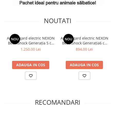
VOUCHER CADOU
Zootehnie
Adăpători
NOUTATI
Asomator
Hrănitoare
Aparat gard electric NEXON
Aparat gard electric NEXON
NOU
NOU
Marcarea Animalelor
BeastShock Generația 5 cu
BeastShock Generația6 cu
8.5J putere
6J putere
1.250,00 Lei
894,00 Lei
Tot ce ai nevoie pentru FERMA TA
ADAUGA IN COS
ADAUGA IN COS
RECOMANDARI