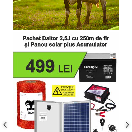
Conectori Gard Electric
Derulator Fir Gard electric
Diferite accesorii Gard Electric
Plasă Gard Electric
Poartă Gard Electric
Stâlpi Gard Electric
Stâlpi din plastic
Stâlpi din Lemn
Stâlpi din Fibră de Sticlă
Stâlpi pentru sisteme T-Post
Scule pentru montare Stâlpi
Testere pentru Gard Electric
Împământare Gard Electric
Întinzător Gard Electric
Fir/Sârmă pentru Gard electric
Bandă pentru Gard Electric