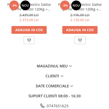
Pachet Gard Electric Daltor
Pachet Gard Electric Daltor
-3%
NOU
-3%
NOU
9J + Fir 5000m 120Kg +
9J + Fir 4000m 120Kg +
Panou 50W cu regulator +
Panou 50W cu regulator +
2.439,00 Lei
2.196,00 Lei
Acumulator 18Ah
Acumulator 18Ah
2.373,00 Lei
2.130,00 Lei
ADAUGA IN COS
ADAUGA IN COS
MAGAZINUL MEU
CLIENTI
DATE COMERCIALE
SUPORT CLIENTI
08:00 - 16:30
0747651625