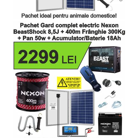
Panouri Solare
Accesorii Panou Solar
Controler Panou Solar
Invertoare
Kit-uri de iluminat cu Panou
Panouri Solare
Pompă Submersibilă
Sisteme de alimentare cu panou
solar
Acumulatori / Baterii
Acumulatori de 12V
Baterii 9V
Încălțăminte
Diferite electronice
Cutii de protecție pentru Gard
Electric