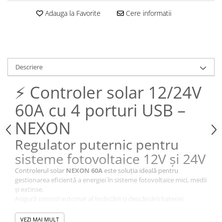
Adauga la Favorite
Cere informatii
Descriere
⚡ Controler solar 12/24V
60A cu 4 porturi USB –
NEXON
Regulator puternic pentru
sisteme fotovoltaice 12V și 24V
Controlerul solar
NEXON 60A
este soluția ideală pentru
gestionarea eficientă a energiei în sisteme fotovoltaice mici, medii
și extinse.
Asigură control automat al încărcării și descărcării bateriei,
protecție completă pentru panou și acumulator și permite
alimentarea directă a dispozitivelor mobile prin cele
4 porturi
VEZI MAI MULT