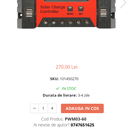
Scule pentru montare Stâlpi
Testere pentru Gard Electric
Împământare Gard Electric
Întinzător Gard Electric
270,00 Lei
SKU:
101450270
IN STOC
Durata de livrare:
3-4 zile
ADAUGA IN COS
Cod Produs:
PWM03-60
Ai nevoie de ajutor?
0747651625