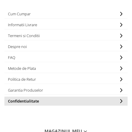
VOUCHER CADOU
Zootehnie
Cum Cumpar
Adăpători
Informatii Livrare
Asomator
Termeni si Conditii
Hrănitoare
Despre noi
Marcarea Animalelor
Tot ce ai nevoie pentru FERMA TA
FAQ
Metode de Plata
Politica de Retur
Garantia Produselor
Confidentialitate
MAGAZINUL MEU