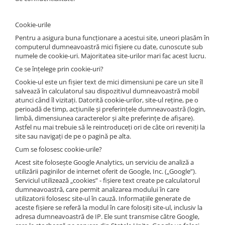
Conectori Gard Electric
Derulator Fir Gard electric
Cookie-urile
Diferite accesorii Gard Electric
Pentru a asigura buna funcționare a acestui site, uneori plasăm în
computerul dumneavoastră mici fișiere cu date, cunoscute sub
Plasă Gard Electric
numele de cookie-uri. Majoritatea site-urilor mari fac acest lucru.
Poartă Gard Electric
Ce se înțelege prin cookie-uri?
Stâlpi Gard Electric
Cookie-ul este un fişier text de mici dimensiuni pe care un site îl
salvează în calculatorul sau dispozitivul dumneavoastră mobil
Stâlpi din plastic
atunci când îl vizitaţi. Datorită cookie-urilor, site-ul reţine, pe o
Stâlpi din Lemn
perioadă de timp, acţiunile şi preferinţele dumneavoastră (login,
limbă, dimensiunea caracterelor şi alte preferinţe de afişare).
Stâlpi din Fibră de Sticlă
Astfel nu mai trebuie să le reintroduceţi ori de câte ori reveniţi la
Stâlpi pentru sisteme T-Post
site sau navigaţi de pe o pagină pe alta.
Scule pentru montare Stâlpi
Cum se folosesc cookie-urile?
Testere pentru Gard Electric
Acest site foloseşte Google Analytics, un serviciu de analiză a
utilizării paginilor de internet oferit de Google, Inc. („Google”).
Împământare Gard Electric
Serviciul utilizează „cookies” - fişiere text create pe calculatorul
dumneavoastră, care permit analizarea modului în care
Întinzător Gard Electric
utilizatorii folosesc site-ul în cauză. Informaţiile generate de
Fir/Sârmă pentru Gard electric
aceste fişiere se referă la modul în care folosiţi site-ul, inclusiv la
adresa dumneavoastră de IP. Ele sunt transmise către Google,
Bandă pentru Gard Electric