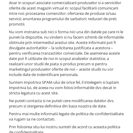
doar in scopuri asociate comercializarii produselor si a serviciilor
Izolatori pentru poartǎ
oferite de acest magazin virtual in: scopul facilitarii comunicarii
Izolatori Speciali
intre noi; procesarea comenzilor; ofertarea de produse si/sau
servicii; anuntarea programului de sarbatori; reduceri de pret;
Izolatori pentru sistem T-POST
promotii.
Pachete Gard electric
Nu vom instraina sub nici o forma nici una din datele pe care ni le
puneti la dispozitie, nu vindem si nu facem schimb de informatiile
Gard electric pentru Animale
obtinute prin intermediul acestui site. Aceste informatii pot fi
sălbatice
divulgate autoritatilor – la solicitarea justificata a acestora –
pentru verificarea tranzactiilor comerciale. De asemenea aceste
Gard Electric pentru Bovine, Oi,
date pot fi utilizate de noi in scopul analizelor statistice, a
Mistreti
realizarii unor studii de piata si produs precum si pentru
Gard electric pentru Cai, Câini,
marketingul produselor oferite de noi – aceste studii nu vor
Capre, Vaci, Porci
include date de indentificare personala.
Suntem impotriva SPAM-ului de orice fel, il intelegem si luptam
Gard Electric pentru Vaci și Oi
impotriva lui, de aceea nu vom folosi informatiile dvs decat in
Pachete cu Impulsator + Panou +
stricta legatura cu acest site.
Baterie
Ne puteti contacta si ne puteti cere modificarea datelor dvs.
precum si stergerea definitiva din baza noastra de date.
Accesorii gard Electric
Pentru mai multe informatii legate de politica de confidentialitate
Alimentator Gard Electric
va rugam sa ne contactati.
Cabluri Auxiliare
Prin folosirea situ-lui nostru sunteti de acord cu aceasta politica
de confidentialitate.