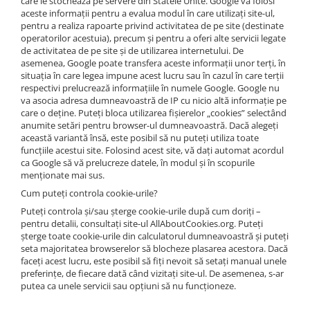
care le stochează pe servere din Statele Unite. Google va folosi
Panouri Solare
aceste informaţii pentru a evalua modul în care utilizaţi site-ul,
pentru a realiza rapoarte privind activitatea de pe site (destinate
Accesorii Panou Solar
operatorilor acestuia), precum şi pentru a oferi alte servicii legate
de activitatea de pe site şi de utilizarea internetului. De
Controler Panou Solar
asemenea, Google poate transfera aceste informaţii unor terţi, în
Invertoare
situaţia în care legea impune acest lucru sau în cazul în care terţii
respectivi prelucrează informaţiile în numele Google. Google nu
Kit-uri de iluminat cu Panou
va asocia adresa dumneavoastră de IP cu nicio altă informaţie pe
care o deţine. Puteţi bloca utilizarea fişierelor „cookies” selectând
Panouri Solare
anumite setări pentru browser-ul dumneavoastră. Dacă alegeţi
Pompă Submersibilă
această variantă însă, este posibil să nu puteţi utiliza toate
funcţiile acestui site. Folosind acest site, vă daţi automat acordul
Sisteme de alimentare cu panou
ca Google să vă prelucreze datele, în modul şi în scopurile
solar
menţionate mai sus.
Cum puteţi controla cookie-urile?
Acumulatori / Baterii
Puteţi controla şi/sau şterge cookie-urile după cum doriţi –
Acumulatori de 12V
pentru detalii, consultaţi site-ul AllAboutCookies.org. Puteți
Baterii 9V
șterge toate cookie-urile din calculatorul dumneavoastră și puteți
seta majoritatea browserelor să blocheze plasarea acestora. Dacă
Încălțăminte
faceţi acest lucru, este posibil să fiţi nevoit să setaţi manual unele
Diferite electronice
preferinţe, de fiecare dată când vizitaţi site-ul. De asemenea, s-ar
putea ca unele servicii sau opţiuni să nu funcţioneze.
Cutii de protecție pentru Gard
Electric