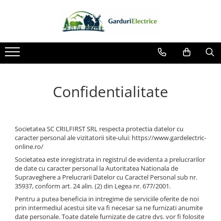
Toate Produsele
Impulsor - Generator Impulsuri -
Pulsator Gard Electric
NEXON BEASTSHOCK
Confidentialitate
NEXON HEAVYSHOCK
NEXON SRONGSHOCK
DALTOR
Societatea SC CRILFIRST SRL respecta protectia datelor cu
NEXON EASYSHOCK și PITISHOCK
caracter personal ale vizitatorii site-ului: https://www.gardelectric-
online.ro/
Izolatori Gard Electric
Societatea este inregistrata in registrul de evidenta a prelucrarilor
Izolatori – Utilizare generală
de date cu caracter personal la Autoritatea Nationala de
Supraveghere a Prelucrarii Datelor cu Caractel Personal sub nr.
Izolatori Plat
35937, conform art. 24 alin. (2) din Legea nr. 677/2001.
Izolatori cu filet metric
Pentru a putea beneficia in intregime de serviciile oferite de noi
prin intermediul acestui site va fi necesar sa ne furnizati anumite
Izolatori pentru colț
date personale. Toate datele furnizate de catre dvs. vor fi folosite