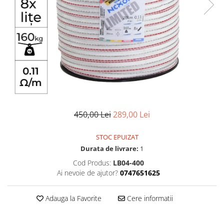
Izolatori pentru poartǎ
Izolatori Speciali
Izolatori pentru sistem T-POST
Pachete Gard electric
Gard electric pentru Animale
sălbatice
Gard Electric pentru Bovine, Oi,
Mistreti
450,00 Lei
289,00 Lei
Gard electric pentru Cai, Câini,
Capre, Vaci, Porci
STOC EPUIZAT
Gard Electric pentru Vaci și Oi
Durata de livrare:
1
Pachete cu Impulsator + Panou +
Cod Produs:
LB04-400
Baterie
Ai nevoie de ajutor?
0747651625
Accesorii gard Electric
Alimentator Gard Electric
Adauga la Favorite
Cere informatii
Cabluri Auxiliare