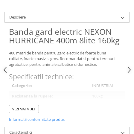
Conectori Gard Electric
Derulator Fir Gard electric
Descriere
Diferite accesorii Gard Electric
Banda gard electric NEXON
Plasă Gard Electric
HURRICANE 400m 8lite 160kg
Poartă Gard Electric
Stâlpi Gard Electric
400 metri de banda pentru gard electric de foarte buna
Stâlpi din plastic
calitate, foarte masiv si gros. Recomandat si pentru terenuri
agrabatice, pentru animale salbatice si domestice.
Stâlpi din Lemn
Stâlpi din Fibră de Sticlă
Specificatii technice:
Stâlpi pentru sisteme T-Post
Categorie:
INDUSTRIAL
Scule pentru montare Stâlpi
Testere pentru Gard Electric
Rezistenta la rupere:
160kg
Împământare Gard Electric
Numar insertii metalice(lite):
8
VEZI MAI MULT
Întinzător Gard Electric
Rezistenta electrica:
0.11 Ohm/m
Informatii conformitate produs
Fir/Sârmă pentru Gard electric
Lungimea:
400m
Bandă pentru Gard Electric
Caracteristici