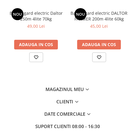
VOUCHER CADOU
Banda gard electric Daltor
Banda gard electric DALTOR
Zootehnie
NOU
NOU
250m 4lite 70kg
FARMER 200m 4lite 60kg
Adăpători
49,00 Lei
45,00 Lei
Asomator
Hrănitoare
ADAUGA IN COS
ADAUGA IN COS
Marcarea Animalelor
Tot ce ai nevoie pentru FERMA TA
MAGAZINUL MEU
CLIENTI
DATE COMERCIALE
SUPORT CLIENTI
08:00 - 16:30