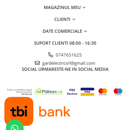
disponibile în limita stocului.
VOUCHER CADOU
MAGAZINUL MEU
Zootehnie
CLIENTI
Adăpători
Asomator
DATE COMERCIALE
Hrănitoare
SUPORT CLIENTI
08:00 - 16:30
Marcarea Animalelor
0747651625
Tot ce ai nevoie pentru FERMA TA
gardelectricsrl@gmail.com
SOCIAL
URMARESTE-NE IN SOCIAL MEDIA