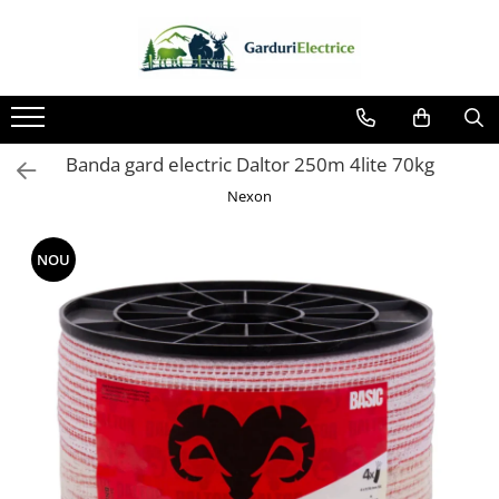
Toate Produsele
Impulsor - Generator Impulsuri -
Pulsator Gard Electric
Banda gard electric Daltor 250m 4lite 70kg
NEXON BEASTSHOCK
Nexon
NEXON HEAVYSHOCK
NEXON SRONGSHOCK
NOU
DALTOR
NEXON EASYSHOCK și PITISHOCK
Izolatori Gard Electric
Izolatori – Utilizare generală
Izolatori Plat
Izolatori cu filet metric
Izolatori pentru colț