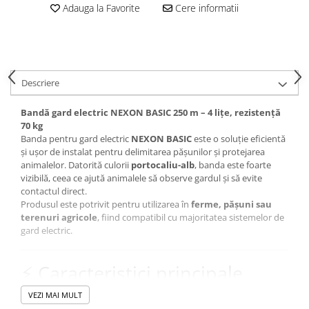
Conectori Gard Electric
Adauga la Favorite
Cere informatii
Derulator Fir Gard electric
Diferite accesorii Gard Electric
Plasă Gard Electric
Descriere
Poartă Gard Electric
Stâlpi Gard Electric
Bandă gard electric NEXON BASIC 250 m – 4 lițe, rezistență
70 kg
Stâlpi din plastic
Banda pentru gard electric
NEXON BASIC
este o soluție eficientă
Stâlpi din Lemn
și ușor de instalat pentru delimitarea pășunilor și protejarea
animalelor. Datorită culorii
portocaliu-alb
, banda este foarte
Stâlpi din Fibră de Sticlă
vizibilă, ceea ce ajută animalele să observe gardul și să evite
Stâlpi pentru sisteme T-Post
contactul direct.
Scule pentru montare Stâlpi
Produsul este potrivit pentru utilizarea în
ferme, pășuni sau
terenuri agricole
, fiind compatibil cu majoritatea sistemelor de
Testere pentru Gard Electric
gard electric.
Împământare Gard Electric
Întinzător Gard Electric
⚡ Caracteristici principale
Fir/Sârmă pentru Gard electric
Bandă pentru gard electric de calitate bună
VEZI MAI MULT
Vizibilitate ridicată datorită culorii
portocaliu-alb
Bandă pentru Gard Electric