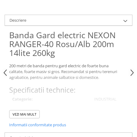
Conectori Gard Electric
Derulator Fir Gard electric
Diferite accesorii Gard Electric
Descriere
Plasă Gard Electric
Banda Gard electric NEXON
Poartă Gard Electric
RANGER-40 Rosu/Alb 200m
Stâlpi Gard Electric
14lite 260kg
Stâlpi din plastic
200 metri de banda pentru gard electric de foarte buna
Stâlpi din Lemn
calitate, foarte masiv si gros. Recomandat si pentru terenuri
Stâlpi din Fibră de Sticlă
agrabatice, pentru animale salbatice si domestice.
Stâlpi pentru sisteme T-Post
Specificatii technice:
Scule pentru montare Stâlpi
Testere pentru Gard Electric
Categorie:
INDUSTRIAL
Împământare Gard Electric
Rezistenta la rupere:
260kg
VEZI MAI MULT
Întinzător Gard Electric
Numar insertii metalice(lite):
14
Informatii conformitate produs
Fir/Sârmă pentru Gard electric
Rezistenta electrica:
0.08 Ohm/m
Bandă pentru Gard Electric