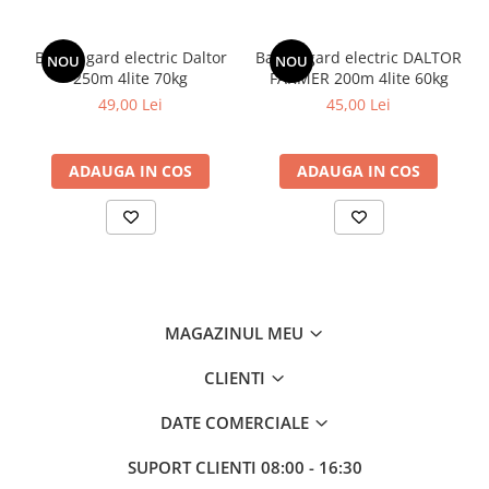
VOUCHER CADOU
Zootehnie
Banda gard electric Daltor
Banda gard electric DALTOR
NOU
NOU
Adăpători
250m 4lite 70kg
FARMER 200m 4lite 60kg
49,00 Lei
45,00 Lei
Asomator
Hrănitoare
ADAUGA IN COS
ADAUGA IN COS
Marcarea Animalelor
Tot ce ai nevoie pentru FERMA TA
MAGAZINUL MEU
CLIENTI
DATE COMERCIALE
SUPORT CLIENTI
08:00 - 16:30