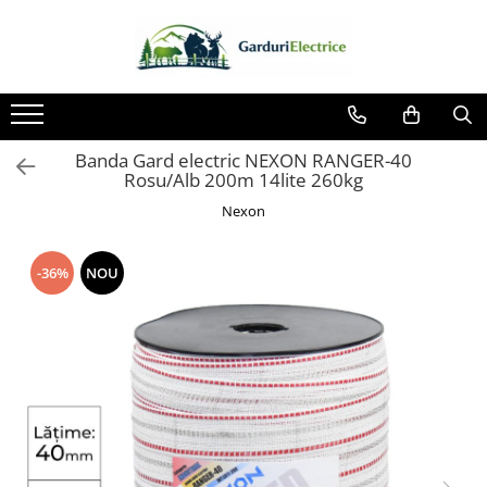
Toate Produsele
Impulsor - Generator Impulsuri -
Pulsator Gard Electric
Banda Gard electric NEXON RANGER-40
NEXON BEASTSHOCK
Rosu/Alb 200m 14lite 260kg
NEXON HEAVYSHOCK
Nexon
NEXON SRONGSHOCK
DALTOR
-36%
NOU
NEXON EASYSHOCK și PITISHOCK
Izolatori Gard Electric
Izolatori – Utilizare generală
Izolatori Plat
Izolatori cu filet metric
Izolatori pentru colț