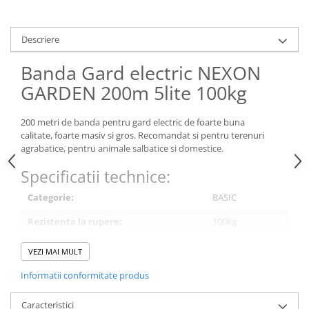
Descriere
Banda Gard electric NEXON
GARDEN 200m 5lite 100kg
200 metri de banda pentru gard electric de foarte buna
calitate, foarte masiv si gros. Recomandat si pentru terenuri
agrabatice, pentru animale salbatice si domestice.
Specificatii technice:
Categorie:
BASIC
Rezistenta la rupere:
100kg
Numar insertii metalice(lite):
5
VEZI MAI MULT
Rezistenta electrica:
4.58 Ohm/m
Informatii conformitate produs
Lungimea:
200m
Caracteristici