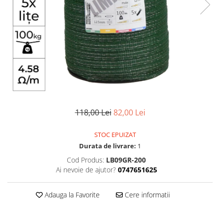
Scule pentru montare Stâlpi
Testere pentru Gard Electric
Împământare Gard Electric
Întinzător Gard Electric
118,00 Lei
82,00 Lei
STOC EPUIZAT
Durata de livrare:
1
Cod Produs:
LB09GR-200
Ai nevoie de ajutor?
0747651625
Adauga la Favorite
Cere informatii