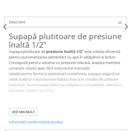
Conectori Gard Electric
Derulator Fir Gard electric
Diferite accesorii Gard Electric
Descriere
Plasă Gard Electric
Supapă plutitoare de presiune
Poartă Gard Electric
înaltă 1/2"
Stâlpi Gard Electric
Supapa plutitoare de
presiune înaltă 1/2"
este soluția eficientă
Stâlpi din plastic
pentru automatizarea alimentării cu apă în adăpători și boluri.
Concepută pentru sisteme cu presiune ridicată, aceasta menține
Stâlpi din Lemn
constant nivelul apei, fără intervenție manuală.
Stâlpi din Fibră de Sticlă
Ideală pentru ferme și exploatații zootehnice, supapa asigură un
Stâlpi pentru sisteme T-Post
debit stabil și o funcționare fiabilă chiar și în condiții de utilizare
intensivă. Se montează direct pe adăpători compatibile, oferind o
Scule pentru montare Stâlpi
instalare rapidă și practică.
Testere pentru Gard Electric
Împământare Gard Electric
⚙️ Caracteristici principale
Întinzător Gard Electric
VEZI MAI MULT
potrivită pentru adăpători și boluri de apă
compatibilă cu sisteme de presiune înaltă
Fir/Sârmă pentru Gard electric
Informatii conformitate produs
menține automat nivelul apei
Bandă pentru Gard Electric
debit constant și control eficient al alimentării