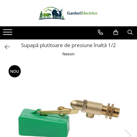
Toate Produsele
Impulsor - Generator Impulsuri -
Pulsator Gard Electric
Supapă plutitoare de presiune înaltă 1/2
NEXON BEASTSHOCK
Nexon
NEXON HEAVYSHOCK
NEXON SRONGSHOCK
NOU
DALTOR
NEXON EASYSHOCK și PITISHOCK
Izolatori Gard Electric
Izolatori – Utilizare generală
Izolatori Plat
Izolatori cu filet metric
Izolatori pentru colț