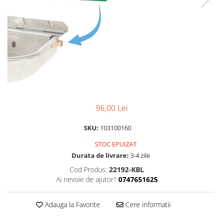
Izolatori pentru poartǎ
Izolatori Speciali
Izolatori pentru sistem T-POST
Pachete Gard electric
Gard electric pentru Animale
sălbatice
Gard Electric pentru Bovine, Oi,
Mistreti
96,00 Lei
Gard electric pentru Cai, Câini,
Capre, Vaci, Porci
SKU:
103100160
Gard Electric pentru Vaci și Oi
STOC EPUIZAT
Pachete cu Impulsator + Panou +
Durata de livrare:
3-4 zile
Baterie
Cod Produs:
22192-KBL
Ai nevoie de ajutor?
0747651625
Accesorii gard Electric
Alimentator Gard Electric
Adauga la Favorite
Cere informatii
Cabluri Auxiliare