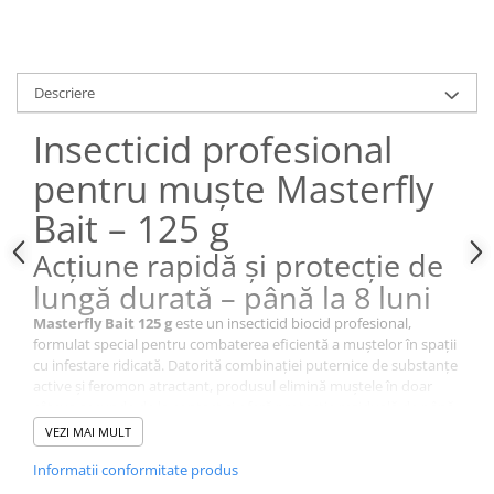
Descriere
Insecticid profesional
pentru muște Masterfly
Bait – 125 g
Acțiune rapidă și protecție de
lungă durată – până la 8 luni
Masterfly Bait 125 g
este un insecticid biocid profesional,
formulat special pentru combaterea eficientă a muștelor în spații
cu infestare ridicată. Datorită combinației puternice de substanțe
active și feromon atractant, produsul elimină muștele în doar
câteva secunde de la contact și oferă protecție reziduală de până
la 8 luni.
VEZI MAI MULT
Este solubil în apă și permite aplicare flexibilă: prin pensulare
(pastă) sau pulverizare.
Informatii conformitate produs