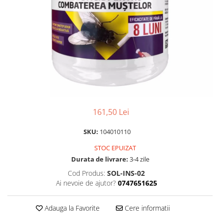
Scule pentru montare Stâlpi
Testere pentru Gard Electric
Împământare Gard Electric
Întinzător Gard Electric
161,50 Lei
SKU:
104010110
STOC EPUIZAT
Durata de livrare:
3-4 zile
Cod Produs:
SOL-INS-02
Ai nevoie de ajutor?
0747651625
Adauga la Favorite
Cere informatii