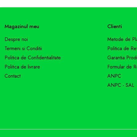
conține accesorii neincluse în pachetele standard, unele 
Zootehnie
prezente pe site sunt valabile în limita stocului.
Adăpători
Asomator
Magazinul meu
Clienti
Hrănitoare
Despre noi
Metode de Pl
Marcarea Animalelor
Termeni si Conditii
Politica de Re
Tot ce ai nevoie pentru FERMA TA
Politica de Confidentialitate
Garantia Prod
Politica de livrare
Formular de R
Contact
ANPC
ANPC - SAL