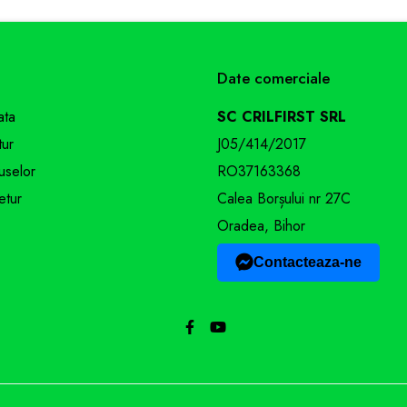
specificații pot fi modificate de către producător fără preavi
Date comerciale
ata
SC CRILFIRST SRL
tur
J05/414/2017
uselor
RO37163368
etur
Calea Borșului nr 27C
Oradea, Bihor
Contacteaza-ne