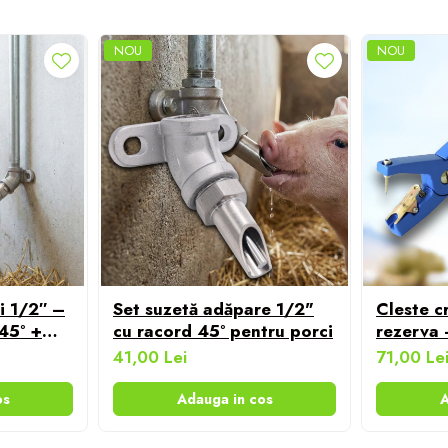
NOU
NOU
i 1/2″ –
Set suzetă adăpare 1/2"
Cleste cr
 45° +
cu racord 45° pentru porci
rezerva -
cm
41,00 Lei
71,00 Le
os
Adauga in cos
A
mațiilor din această pagină. Rareori acestea pot conține inadv