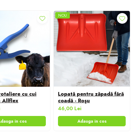
NOU
otaliere cu cui
Lopată pentru zăpadă fără
 Allflex
coadă - Roşu
i
46,00 Lei
dauga in cos
Adauga in cos
ertențe: fotografia are caracter informativ și poate