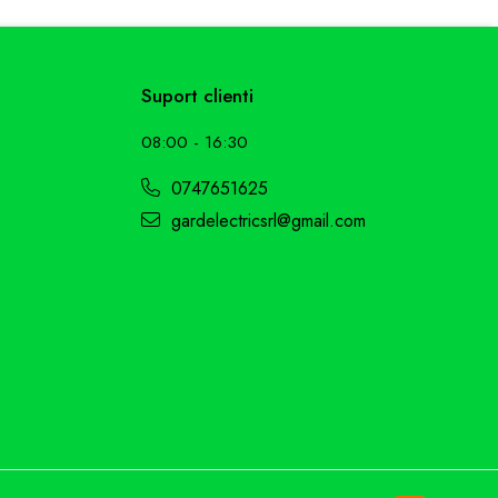
z sau pot conține erori de operare. Toate produsele
Suport clienti
08:00 - 16:30
0747651625
gardelectricsrl@gmail.com