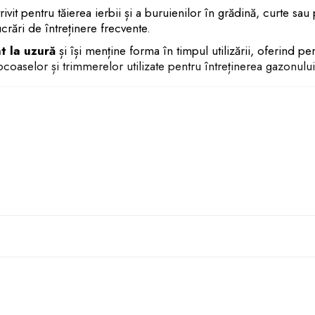
rivit pentru tăierea ierbii și a buruienilor în grădină, curte s
ucrări de întreținere frecvente.
t la uzură
și își menține forma în timpul utilizării, oferind p
coaselor și trimmerelor utilizate pentru întreținerea gazonului 