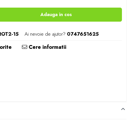
Adauga in cos
ROT2-15
Ai nevoie de ajutor?
0747651625
orite
Cere informatii