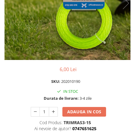
Scule pentru montare Stâlpi
Testere pentru Gard Electric
Împământare Gard Electric
Întinzător Gard Electric
6,00 Lei
SKU:
202010190
IN STOC
Durata de livrare:
3-4 zile
ADAUGA IN COS
Cod Produs:
TRIMRAS3-15
Ai nevoie de ajutor?
0747651625