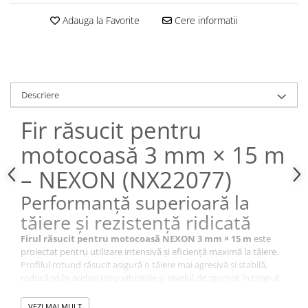
Adauga la Favorite
Cere informatii
Descriere
Fir răsucit pentru
motocoasă 3 mm × 15 m
– NEXON (NX22077)
Performanță superioară la
tăiere și rezistență ridicată
Firul răsucit pentru motocoasă NEXON 3 mm × 15 m
este
proiectat pentru utilizare intensivă și eficiență maximă la tăiere.
Profilul rotund răsucit asigură o tăiere mai agresivă și stabilă,
reducând în același timp vibrațiile și nivelul de zgomot în timpul
utilizării.
Ideal pentru lucrări în grădini, livezi, curți și spații verzi unde este
VEZI MAI MULT