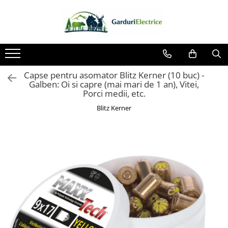
Toate Produsele
Impulsor - Generator Impulsuri -
Pulsator Gard Electric
Capse pentru asomator Blitz Kerner (10 buc) -
NEXON BEASTSHOCK
Galben: Oi si capre (mai mari de 1 an), Vitei,
Porci medii, etc.
NEXON HEAVYSHOCK
Blitz Kerner
NEXON SRONGSHOCK
DALTOR
NEXON EASYSHOCK și PITISHOCK
Izolatori Gard Electric
Izolatori – Utilizare generală
Izolatori Plat
Izolatori cu filet metric
Izolatori pentru colț