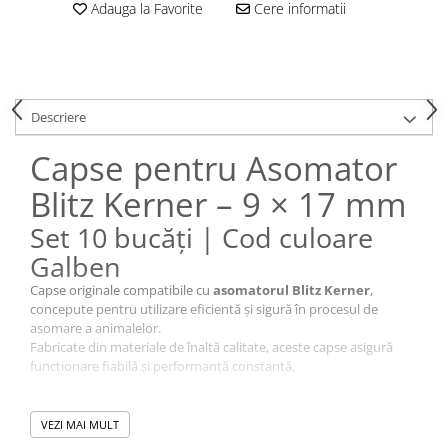
Conectori Gard Electric
Adauga la Favorite
Cere informatii
Derulator Fir Gard electric
Diferite accesorii Gard Electric
Plasă Gard Electric
Descriere
Poartă Gard Electric
Capse pentru Asomator
Stâlpi Gard Electric
Stâlpi din plastic
Blitz Kerner – 9 × 17 mm
Stâlpi din Lemn
Set 10 bucăți | Cod culoare
Stâlpi din Fibră de Sticlă
Galben
Stâlpi pentru sisteme T-Post
Capse originale compatibile cu
asomatorul Blitz Kerner
,
Scule pentru montare Stâlpi
concepute pentru utilizare eficientă și sigură în procesul de
Testere pentru Gard Electric
asomare a animalelor.
Fabricate din materiale de înaltă calitate, aceste capse asigură
Împământare Gard Electric
funcționare fiabilă și performanță constantă.
Întinzător Gard Electric
Fir/Sârmă pentru Gard electric
✅ Caracteristici principale
VEZI MAI MULT
Bandă pentru Gard Electric