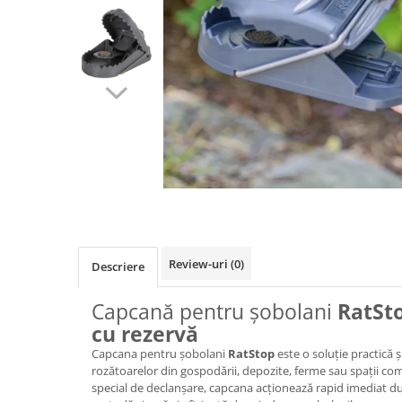
Izolatori pentru poartǎ
Izolatori Speciali
Izolatori pentru sistem T-POST
Pachete Gard electric
Gard electric pentru Animale
sălbatice
Gard Electric pentru Bovine, Oi,
Mistreti
Gard electric pentru Cai, Câini,
Capre, Vaci, Porci
Gard Electric pentru Vaci și Oi
Review-uri
(0)
Descriere
Pachete cu Impulsator + Panou +
Baterie
Capcană pentru șobolani
RatSto
Accesorii gard Electric
cu rezervă
Alimentator Gard Electric
Capcana pentru șobolani
RatStop
este o soluție practică 
rozătoarelor din gospodării, depozite, ferme sau spații co
Cabluri Auxiliare
special de declanșare, capcana acționează rapid imediat d