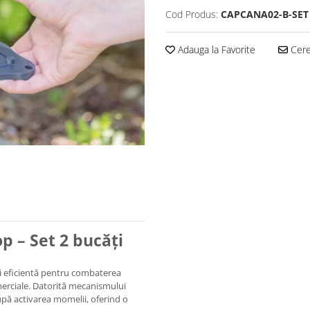
Cod Produs:
CAPCANA02-B-SET
Adauga la Favorite
Cere 
p – Set 2 bucăți
și eficientă pentru combaterea
merciale. Datorită mecanismului
upă activarea momelii, oferind o