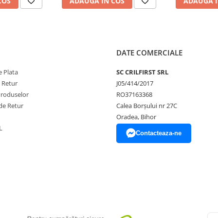
COS
ADAUGA IN COS
ADAUGA I
rmațiilor din această pagină.
DATE COMERCIALE
racter informativ și poate
cificații pot fi modificate de
 Plata
SC CRILFIRST SRL
rare.
e Retur
J05/414/2017
a stocului disponibil
.
Produselor
RO37163368
de Retur
Calea Borșului nr 27C
Oradea, Bihor
L
Contacteaza-ne