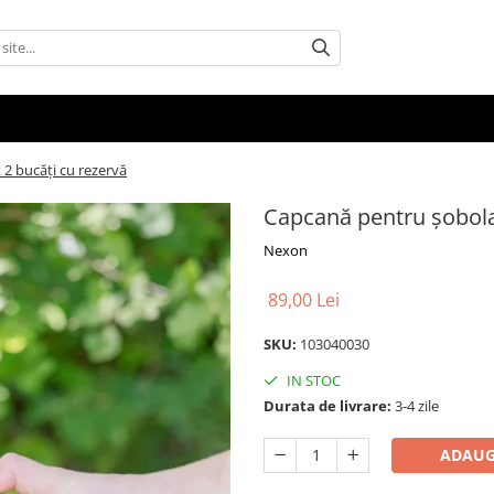
 2 bucăți cu rezervă
Capcană pentru șobolan
Nexon
89,00 Lei
SKU:
103040030
IN STOC
Durata de livrare:
3-4 zile
ADAUG