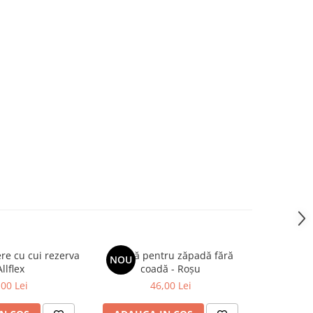
ere cu cui rezerva
Lopată pentru zăpadă fără
Lopată 
NOU
NOU
Allflex
coadă - Roşu
muchie z
,00 Lei
46,00 Lei