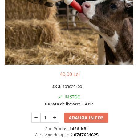
Scule pentru montare Stâlpi
Testere pentru Gard Electric
Împământare Gard Electric
Întinzător Gard Electric
40,00 Lei
SKU:
103020400
IN STOC
Durata de livrare:
3-4 zile
ADAUGA IN COS
Cod Produs:
1426-KBL
Ai nevoie de ajutor?
0747651625