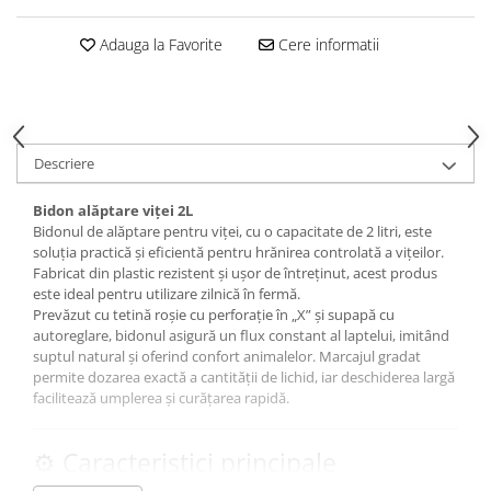
Adauga la Favorite
Cere informatii
Descriere
Bidon alăptare viței 2L
Bidonul de alăptare pentru viței, cu o capacitate de 2 litri, este
soluția practică și eficientă pentru hrănirea controlată a vițeilor.
Fabricat din plastic rezistent și ușor de întreținut, acest produs
este ideal pentru utilizare zilnică în fermă.
Prevăzut cu tetină roșie cu perforație în „X” și supapă cu
autoreglare, bidonul asigură un flux constant al laptelui, imitând
suptul natural și oferind confort animalelor. Marcajul gradat
permite dozarea exactă a cantității de lichid, iar deschiderea largă
facilitează umplerea și curățarea rapidă.
⚙️ Caracteristici principale
capacitate: 2 litri