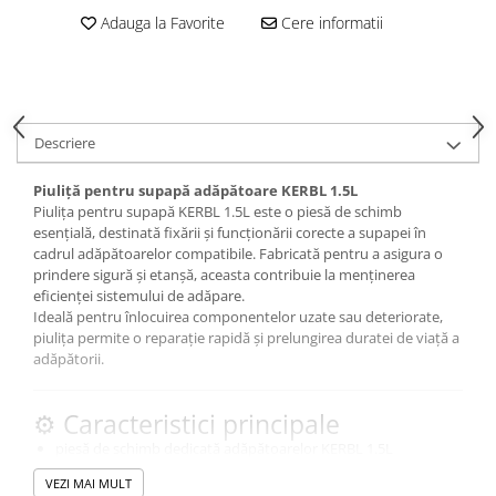
Conectori Gard Electric
Adauga la Favorite
Cere informatii
Derulator Fir Gard electric
Diferite accesorii Gard Electric
Plasă Gard Electric
Poartă Gard Electric
Descriere
Stâlpi Gard Electric
Piuliță pentru supapă adăpătoare KERBL 1.5L
Stâlpi din plastic
Piulița pentru supapă KERBL 1.5L este o piesă de schimb
esențială, destinată fixării și funcționării corecte a supapei în
Stâlpi din Lemn
cadrul adăpătoarelor compatibile. Fabricată pentru a asigura o
Stâlpi din Fibră de Sticlă
prindere sigură și etanșă, aceasta contribuie la menținerea
eficienței sistemului de adăpare.
Stâlpi pentru sisteme T-Post
Ideală pentru înlocuirea componentelor uzate sau deteriorate,
Scule pentru montare Stâlpi
piulița permite o reparație rapidă și prelungirea duratei de viață a
Testere pentru Gard Electric
adăpătorii.
Împământare Gard Electric
⚙️ Caracteristici principale
Întinzător Gard Electric
piesă de schimb dedicată adăpătoarelor KERBL 1.5L
Fir/Sârmă pentru Gard electric
asigură fixarea corectă a supapei
VEZI MAI MULT
Bandă pentru Gard Electric
montaj simplu și rapid