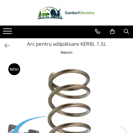
Toate Produsele
Impulsor - Generator Impulsuri -
Pulsator Gard Electric
Arc pentru adăpătoare KERBL 1.5L
NEXON BEASTSHOCK
Nexon
NEXON HEAVYSHOCK
NEXON SRONGSHOCK
NOU
DALTOR
NEXON EASYSHOCK și PITISHOCK
Izolatori Gard Electric
Izolatori – Utilizare generală
Izolatori Plat
Izolatori cu filet metric
Izolatori pentru colț