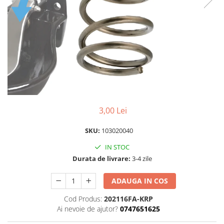
Izolatori pentru poartǎ
Izolatori Speciali
Izolatori pentru sistem T-POST
Pachete Gard electric
Gard electric pentru Animale
sălbatice
Gard Electric pentru Bovine, Oi,
Mistreti
3,00 Lei
Gard electric pentru Cai, Câini,
Capre, Vaci, Porci
SKU:
103020040
Gard Electric pentru Vaci și Oi
IN STOC
Pachete cu Impulsator + Panou +
Durata de livrare:
3-4 zile
Baterie
ADAUGA IN COS
Accesorii gard Electric
Alimentator Gard Electric
Cod Produs:
202116FA-KRP
Ai nevoie de ajutor?
0747651625
Cabluri Auxiliare