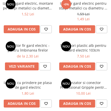
Scule pentru montare Stâlpi
Izolator gard electric, montare
Izolator gard electric pentru
NOU
-6%
Testere pentru Gard Electric
pe stâlpi metalici cu diametru
stalpi metalici cu diametru 7-
7-12 mm
19mm
1,52 Lei
1,59 Lei
Împământare Gard Electric
1,49 Lei
Întinzător Gard Electric
ADAUGA IN COS
ADAUGA IN COS
Conector fir gard electric -
Stalpisori plastic alb pentru
NOU
NOU
pentru îmbinarea firelor
Gard electric 103cm
de la 2,30 Lei
7,50 Lei
VEZI VARIANTE
ADAUGA IN COS
Izolator cu prindere pe plasa
Intinzator si conector
NOU
NOU
de gard electric
Professional Gripple pentru
sarma gard electric - Large
1,80 Lei
10,00 Lei
(3.2 - 4.2 mm)
ADAUGA IN COS
ADAUGA IN COS