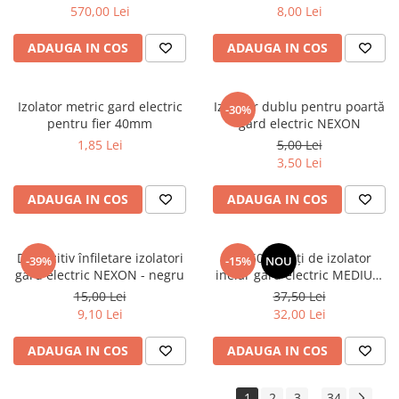
570,00 Lei
8,00 Lei
ADAUGA IN COS
ADAUGA IN COS
Izolator metric gard electric
Izolator dublu pentru poartă
-30%
pentru fier 40mm
gard electric NEXON
1,85 Lei
5,00 Lei
3,50 Lei
ADAUGA IN COS
ADAUGA IN COS
Dispozitiv înfiletare izolatori
Set 50 bucăți de izolator
-39%
-15%
NOU
gard electric NEXON - negru
inelar gard electric MEDIUM
(mai solid)
15,00 Lei
37,50 Lei
9,10 Lei
32,00 Lei
ADAUGA IN COS
ADAUGA IN COS
1
2
3
34
...