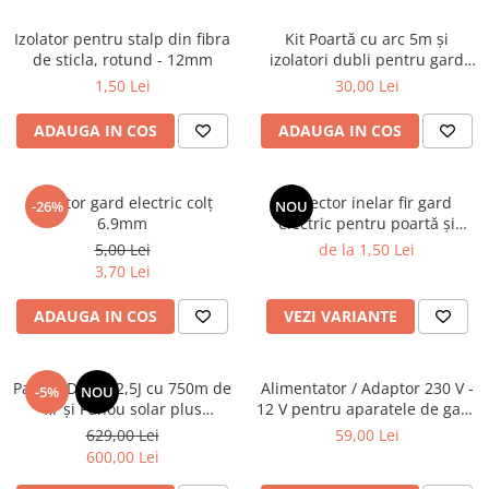
Izolator pentru stalp din fibra
Kit Poartă cu arc 5m și
de sticla, rotund - 12mm
izolatori dubli pentru gard
electric NEXON
1,50 Lei
30,00 Lei
ADAUGA IN COS
ADAUGA IN COS
Izolator gard electric colț
Conector inelar fir gard
-26%
NOU
6.9mm
electric pentru poartă și
capete de gard
5,00 Lei
de la 1,50 Lei
3,70 Lei
ADAUGA IN COS
VEZI VARIANTE
Pachet Daltor 2,5J cu 750m de
Alimentator / Adaptor 230 V -
-5%
NOU
fir și Panou solar plus
12 V pentru aparatele de gard
Acumulator
electric NEXON EasyShock și
629,00 Lei
59,00 Lei
Daltor
600,00 Lei