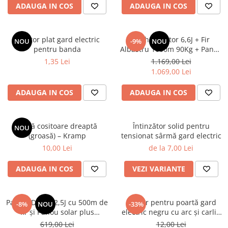
ADAUGA IN COS
ADAUGA IN COS
Izolator plat gard electric
Pachet Daltor 6,6J + Fir
NOU
-9%
NOU
pentru banda
Albastru 1000m 90Kg + Panou
30W cu regulator +
1,35 Lei
1.169,00 Lei
Acumulator 12Ah
1.069,00 Lei
ADAUGA IN COS
ADAUGA IN COS
Lamă cositoare dreaptă
Întinzător solid pentru
NOU
(groasă) – Kramp
tensionat sârmă gard electric
10,00 Lei
de la 7,00 Lei
ADAUGA IN COS
VEZI VARIANTE
Pachet Daltor 2,5J cu 500m de
Mâner pentru poartă gard
-8%
NOU
-33%
fir și Panou solar plus
electric negru cu arc și carlig
Acumulator
NEXON
619,00 Lei
12,00 Lei