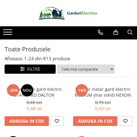
Toate Produsele
Impulsor - Generator Impulsuri -
Pulsator Gard Electric
NEXON BEASTSHOCK
Toate Produsele
NEXON HEAVYSHOCK
Afiseaza:
1-
24
din
813
produse
NEXON SRONGSHOCK
FILTRE
DALTOR
NEXON EASYSHOCK și PITISHOCK
Izolator inelar gard electric
Izolator inelar gard electric
-26%
NOU
-16%
Izolatori Gard Electric
STANDARD DALTOR
MEDIUM (mai solid) NEXON
Izolatori – Utilizare generală
0,65 Lei
0,75 Lei
0,48 Lei
0,63 Lei
Izolatori Plat
ADAUGA IN COS
ADAUGA IN COS
Izolatori cu filet metric
Izolatori pentru colț