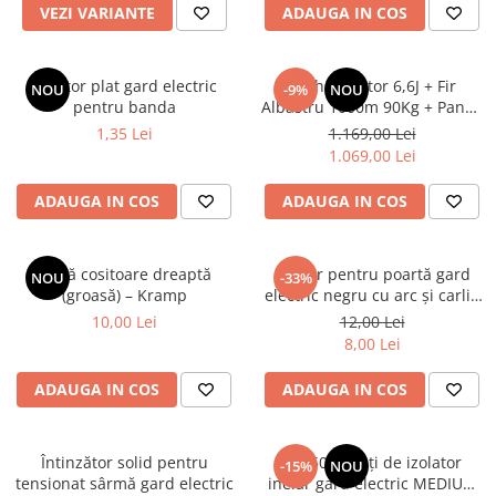
VEZI VARIANTE
ADAUGA IN COS
Panouri Solare
Accesorii Panou Solar
Controler Panou Solar
Izolator plat gard electric
Pachet Daltor 6,6J + Fir
NOU
-9%
NOU
pentru banda
Albastru 1000m 90Kg + Panou
Invertoare
30W cu regulator +
1,35 Lei
1.169,00 Lei
Acumulator 12Ah
Kit-uri de iluminat cu Panou
1.069,00 Lei
Panouri Solare
ADAUGA IN COS
ADAUGA IN COS
Pompă Submersibilă
Sisteme de alimentare cu panou
Lamă cositoare dreaptă
Mâner pentru poartă gard
solar
NOU
-33%
(groasă) – Kramp
electric negru cu arc și carlig
Acumulatori / Baterii
NEXON
10,00 Lei
12,00 Lei
Acumulatori de 12V
8,00 Lei
Baterii 9V
ADAUGA IN COS
ADAUGA IN COS
Încălțăminte
Diferite electronice
Întinzător solid pentru
Set 50 bucăți de izolator
Cutii de protecție pentru Gard
-15%
NOU
tensionat sârmă gard electric
inelar gard electric MEDIUM
Electric