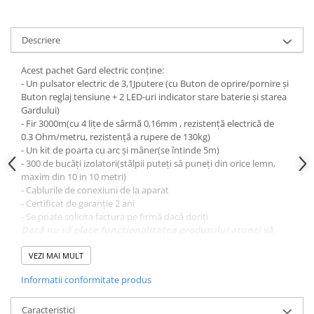
Conectori Gard Electric
Derulator Fir Gard electric
Descriere
Diferite accesorii Gard Electric
Plasă Gard Electric
Acest pachet Gard electric conține:
- Un pulsator electric de 3,1Jputere (cu Buton de oprire/pornire și
Poartă Gard Electric
Buton reglaj tensiune + 2 LED-uri indicator stare baterie și starea
Gardului)
Stâlpi Gard Electric
- Fir 3000m(cu 4 lițe de sârmă 0,16mm , rezistență electrică de
Stâlpi din plastic
0.3 Ohm/metru, rezistență a rupere de 130kg)
- Un kit de poarta cu arc și mâner(se întinde 5m)
Stâlpi din Lemn
- 300 de bucăți izolatori(stâlpii puteți să puneți din orice lemn,
Stâlpi din Fibră de Sticlă
maxim din 10 in 10 metri)
Stâlpi pentru sisteme T-Post
- Cablurile de conexiuni de la aparat
- Certificat de garanție 2 ani
Scule pentru montare Stâlpi
- Se poate solicita factura pe firmă dacă doriți
Testere pentru Gard Electric
Dacă nu vă place funcționalitatea produsului atunci vă
oferim banii înapoi în max 10 zile după achiziționarea
Împământare Gard Electric
produsului!
VEZI MAI MULT
Întinzător Gard Electric
Informatii conformitate produs
Acest produs are Certificat de conformitate, deci PUTEREA
Fir/Sârmă pentru Gard electric
ESTE REALĂ, cât scrie la putere, atât scoate aparatul!
Bandă pentru Gard Electric
Caracteristici