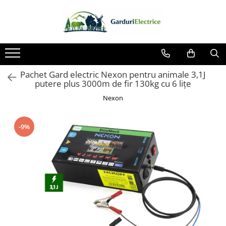
Toate Produsele
Impulsor - Generator Impulsuri -
Pulsator Gard Electric
Pachet Gard electric Nexon pentru animale 3,1J
NEXON BEASTSHOCK
putere plus 3000m de fir 130kg cu 6 lițe
NEXON HEAVYSHOCK
Nexon
NEXON SRONGSHOCK
DALTOR
-9%
NEXON EASYSHOCK și PITISHOCK
Izolatori Gard Electric
Izolatori – Utilizare generală
Izolatori Plat
Izolatori cu filet metric
Izolatori pentru colț