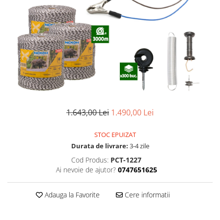
Izolatori pentru poartǎ
Izolatori Speciali
Izolatori pentru sistem T-POST
Pachete Gard electric
Gard electric pentru Animale
sălbatice
Gard Electric pentru Bovine, Oi,
Mistreti
1.643,00 Lei
1.490,00 Lei
Gard electric pentru Cai, Câini,
Capre, Vaci, Porci
STOC EPUIZAT
Gard Electric pentru Vaci și Oi
Durata de livrare:
3-4 zile
Pachete cu Impulsator + Panou +
Cod Produs:
PCT-1227
Baterie
Ai nevoie de ajutor?
0747651625
Accesorii gard Electric
Alimentator Gard Electric
Adauga la Favorite
Cere informatii
Cabluri Auxiliare