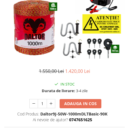
Izolatori pentru poartǎ
Izolatori Speciali
Izolatori pentru sistem T-POST
Pachete Gard electric
Gard electric pentru Animale
sălbatice
Gard Electric pentru Bovine, Oi,
Mistreti
Gard electric pentru Cai, Câini,
1.550,00 Lei
1.420,00 Lei
Capre, Vaci, Porci
Gard Electric pentru Vaci și Oi
IN STOC
Pachete cu Impulsator + Panou +
Durata de livrare:
3-4 zile
Baterie
ADAUGA IN COS
Accesorii gard Electric
Alimentator Gard Electric
Cod Produs:
Daltor9J-50W-1000mDLTBasic-90K
Ai nevoie de ajutor?
0747651625
Cabluri Auxiliare