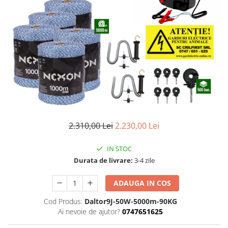
Izolatori pentru poartǎ
Izolatori Speciali
Izolatori pentru sistem T-POST
Pachete Gard electric
Gard electric pentru Animale
sălbatice
Gard Electric pentru Bovine, Oi,
Mistreti
Gard electric pentru Cai, Câini,
2.310,00 Lei
2.230,00 Lei
Capre, Vaci, Porci
Gard Electric pentru Vaci și Oi
IN STOC
Pachete cu Impulsator + Panou +
Durata de livrare:
3-4 zile
Baterie
ADAUGA IN COS
Accesorii gard Electric
Alimentator Gard Electric
Cod Produs:
Daltor9J-50W-5000m-90KG
Ai nevoie de ajutor?
0747651625
Cabluri Auxiliare