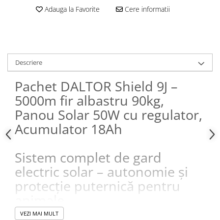
Conectori Gard Electric
Adauga la Favorite
Cere informatii
Derulator Fir Gard electric
Diferite accesorii Gard Electric
Plasă Gard Electric
Descriere
Poartă Gard Electric
Stâlpi Gard Electric
Pachet DALTOR Shield 9J –
Stâlpi din plastic
5000m fir albastru 90kg,
Stâlpi din Lemn
Panou Solar 50W cu regulator,
Stâlpi din Fibră de Sticlă
Acumulator 18Ah
Stâlpi pentru sisteme T-Post
Scule pentru montare Stâlpi
Sistem complet de gard
Testere pentru Gard Electric
electric solar – autonomie și
Împământare Gard Electric
protecție puternică pentru
Întinzător Gard Electric
animale
Fir/Sârmă pentru Gard electric
VEZI MAI MULT
Bandă pentru Gard Electric