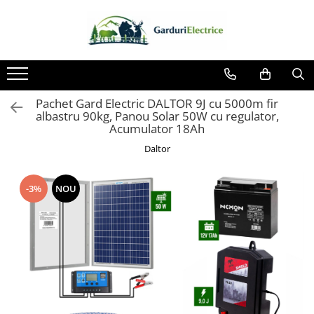
Toate Produsele
Impulsor - Generator Impulsuri -
Pulsator Gard Electric
Pachet Gard Electric DALTOR 9J cu 5000m fir
NEXON BEASTSHOCK
albastru 90kg, Panou Solar 50W cu regulator,
Acumulator 18Ah
NEXON HEAVYSHOCK
Daltor
NEXON SRONGSHOCK
DALTOR
-3%
NOU
NEXON EASYSHOCK și PITISHOCK
Izolatori Gard Electric
Izolatori – Utilizare generală
Izolatori Plat
Izolatori cu filet metric
Izolatori pentru colț