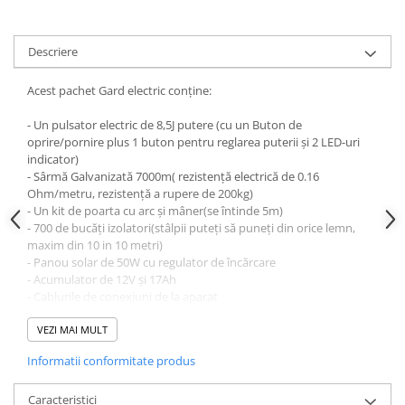
Descriere
Acest pachet Gard electric conține:
- Un pulsator electric de 8,5J putere (cu un Buton de
oprire/pornire plus 1 buton pentru reglarea puterii și 2 LED-uri
indicator)
- Sârmă Galvanizată 7000m( rezistență electrică de 0.16
Ohm/metru, rezistență a rupere de 200kg)
- Un kit de poarta cu arc și mâner(se întinde 5m)
- 700 de bucăți izolatori(stâlpii puteți să puneți din orice lemn,
maxim din 10 in 10 metri)
- Panou solar de 50W cu regulator de încărcare
- Acumulator de 12V și 17Ah
- Cablurile de conexiuni de la aparat
- Certificat de garanție 2 ani
- Se poate solicita factura pe firmă dacă doriți
VEZI MAI MULT
Informatii conformitate produs
Dacă nu vă place funcționalitatea produsului atunci vă
oferim banii înapoi în max 10 zile după achiziționarea
produsului!
Caracteristici