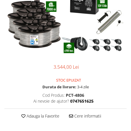
Scule pentru montare Stâlpi
Testere pentru Gard Electric
Împământare Gard Electric
Întinzător Gard Electric
3.544,00 Lei
STOC EPUIZAT
Durata de livrare:
3-4 zile
Cod Produs:
PCT-4806
Ai nevoie de ajutor?
0747651625
Adauga la Favorite
Cere informatii