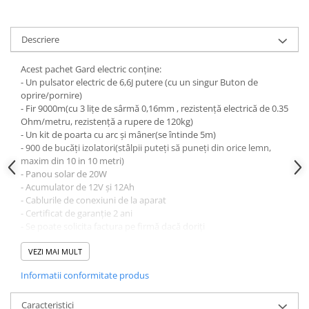
Descriere
Acest pachet Gard electric conține:
- Un pulsator electric de 6,6J putere (cu un singur Buton de
oprire/pornire)
- Fir 9000m(cu 3 lițe de sârmă 0,16mm , rezistență electrică de 0.35
Ohm/metru, rezistență a rupere de 120kg)
- Un kit de poarta cu arc și mâner(se întinde 5m)
- 900 de bucăți izolatori(stâlpii puteți să puneți din orice lemn,
maxim din 10 in 10 metri)
- Panou solar de 20W
- Acumulator de 12V și 12Ah
- Cablurile de conexiuni de la aparat
- Certificat de garanție 2 ani
- Se poate solicita factura pe firmă dacă doriți
VEZI MAI MULT
Dacă nu vă place funcționalitatea produsului atunci vă
Informatii conformitate produs
oferim banii înapoi în max 10 zile după achiziționarea
produsului!
Caracteristici