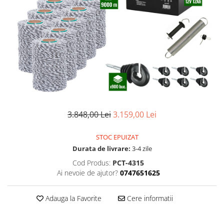
Scule pentru montare Stâlpi
Testere pentru Gard Electric
Împământare Gard Electric
Întinzător Gard Electric
3.848,00 Lei
3.159,00 Lei
STOC EPUIZAT
Durata de livrare:
3-4 zile
Cod Produs:
PCT-4315
Ai nevoie de ajutor?
0747651625
Adauga la Favorite
Cere informatii