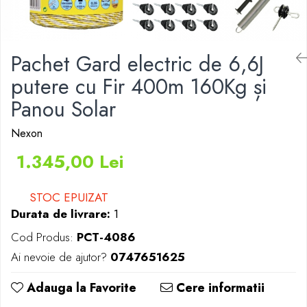
Izolatori pentru poartǎ
Izolatori Speciali
Izolatori pentru sistem T-POST
Pachet Gard electric de 6,6J
Pachete Gard electric
putere cu Fir 400m 160Kg și
Gard electric pentru Animale
Panou Solar
sălbatice
Gard Electric pentru Bovine, Oi,
Nexon
Mistreti
1.345,00 Lei
Gard electric pentru Cai, Câini,
Capre, Vaci, Porci
Gard Electric pentru Vaci și Oi
STOC EPUIZAT
Durata de livrare:
1
Pachete cu Impulsator + Panou +
Baterie
Cod Produs:
PCT-4086
Accesorii gard Electric
Ai nevoie de ajutor?
0747651625
Alimentator Gard Electric
Adauga la Favorite
Cere informatii
Cabluri Auxiliare