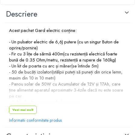
Conectori Gard Electric
Derulator Fir Gard electric
Descriere
Diferite accesorii Gard Electric
Plasă Gard Electric
Acest pachet Gard electric conține:
Poartă Gard Electric
- Un pulsator electric de 6,6J putere (cu un singur Buton de
oprire/pornire)
Stâlpi Gard Electric
-
Fir cu 3 lițe de sârmă 400m(cu rezistență electrică foarte
Stâlpi din plastic
bună de 0.35 Ohm/metru, rezistență a rupere de 160kg)
Stâlpi din Lemn
- Un kit de poarta cu arc și mâner(se întinde 5m)
- 50 de bucăți izolatori(stâlpii puteți să puneți din orice lemn,
Stâlpi din Fibră de Sticlă
maxim din 10 in 10 metri)
Stâlpi pentru sisteme T-Post
- Panou solar de 50W cu Acumulator de 12V și 17Ah, care
Scule pentru montare Stâlpi
ține alimentat aparatul aproximativ 3-4zile dacă nu este soare
pe cer.
Testere pentru Gard Electric
- Cablurile de conexiuni de la aparat
Împământare Gard Electric
- Certificat de garanție 2 ani
Vezi mai mult
- Se poate solicita factura pe firmă dacă doriți
Întinzător Gard Electric
- Dacă nu vă place funcționalitatea produsului atunci vă oferim
Informatii conformitate produs
Fir/Sârmă pentru Gard electric
banii înapoi în max 10 zile după achiziționarea produsului!
Bandă pentru Gard Electric