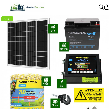
Toate Produsele
NOU
Impulsor - Generator Impulsuri - Pulsator
Gard Electric
NEXON BEASTSHOCK
NEXON HEAVYSHOCK
NEXON SRONGSHOCK
DALTOR
NEXON EASYSHOCK și PITISHOCK
Izolatori Gard Electric
Izolatori – Utilizare generală
Izolatori Plat
Izolatori cu filet metric
Izolatori pentru colț