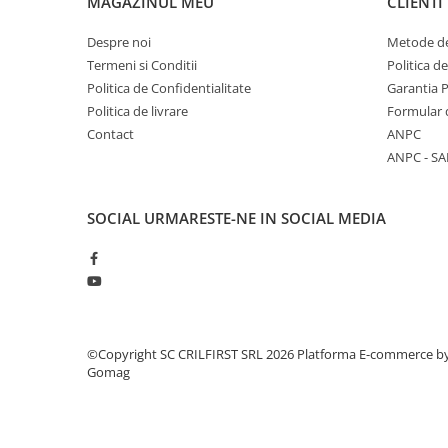
MAGAZINUL MEU
CLIENTI
VOUCHER CADOU
Despre noi
Metode de
Zootehnie
Termeni si Conditii
Politica d
Adăpători
Politica de Confidentialitate
Garantia 
Asomator
Politica de livrare
Formular 
Hrănitoare
Contact
ANPC
ANPC - SA
Marcarea Animalelor
Tot ce ai nevoie pentru FERMA TA
SOCIAL
URMARESTE-NE IN SOCIAL MEDIA
©Copyright SC CRILFIRST SRL 2026
Platforma E-commerce b
Gomag