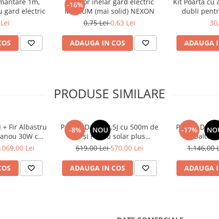
vă putem da și un adaptor 230
mântare 1m,
Izolator inelar gard electric
Kit Poartă cu 
-16%
 gard electric
MEDIUM (mai solid) NEXON
dubli pentr
N
Lei
0,75 Lei
0,63 Lei
30
c ca împământarea să fie
mântare de exemplu
COS
ADAUGA IN COS
ADAUGA I
im 1M adâncime lângă aparat.
 avem și noi de vânzare la
PRODUSE SIMILARE
le de la preluarea
aparatului) aveți cu
d se rezolvă problema,
 + Fir Albastru
Pachet Daltor 2,5J cu 500m de
Pachet Daltor
i cu Teren nepăzit
-8%
NOU
-17%
NO
Panou 30W cu
fir și Panou solar plus
Daltor 
umulator 12Ah
Acumulator
Acumulator
ructiunile!
.069,00 Lei
619,00 Lei
570,00 Lei
1.146,00 
ea informaţiilor din acestă
COS
ADAUGA IN COS
ADAUGA I
tografia are caracter
achetele standard, unele
ă preaviz sau pot conţine erori
ile în limita stocului.