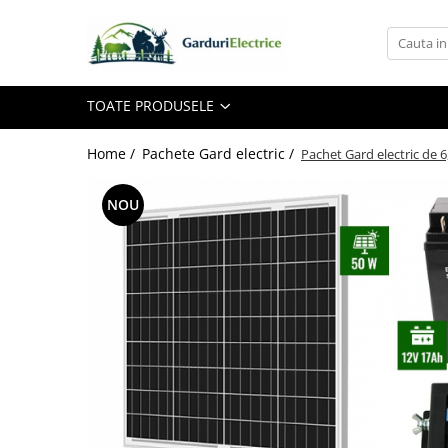
Toate Produsele
TOATE PRODUSELE
Impulsor - Generator Impulsuri -
Pulsator Gard Electric
NEXON BEASTSHOCK
Home /
Pachete Gard electric /
Pachet Gard electric de 6
NEXON HEAVYSHOCK
NOU
NEXON SRONGSHOCK
DALTOR
NEXON EASYSHOCK și PITISHOCK
Izolatori Gard Electric
Izolatori – Utilizare generală
Izolatori Plat
Izolatori cu filet metric
Izolatori pentru colț