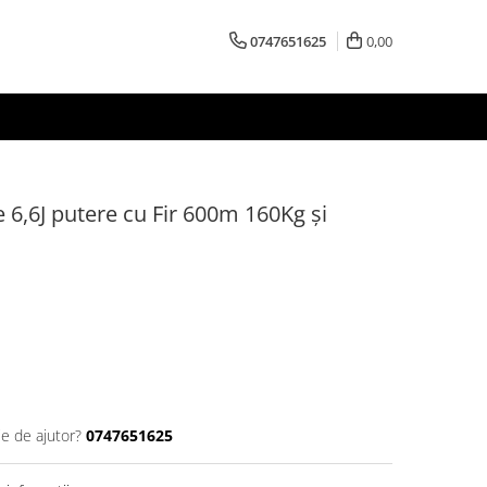
0747651625
0,00
e 6,6J putere cu Fir 600m 160Kg și
ie de ajutor?
0747651625