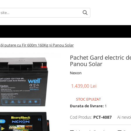
,6J putere cu Fir 600m 160Kg și Panou Solar
Pachet Gard electric d
Panou Solar
Nexon
1.439,00 Lei
STOC EPUIZAT
Durata de livrare:
1
Cod Produs:
PCT-4087
Ai nevo