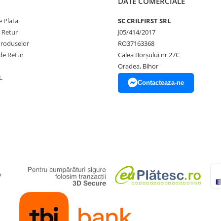
DATE COMERCIALE
 Plata
SC CRILFIRST SRL
e Retur
J05/414/2017
Produselor
RO37163368
de Retur
Calea Borșului nr 27C
Oradea, Bihor
L
Contacteaza-ne
y