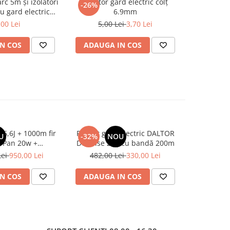
arc 5m și izolatori
Izolator gard electric colț
Conector 
-26%
NOU
u gard electric
6.9mm
pentru 
EXON
,00 Lei
5,00 Lei
3,70 Lei
de
N COS
ADAUGA IN COS
VEZI 
 6,6J + 1000m fir
Pachet gard electric DALTOR
Pachet Da
U
-32%
NOU
-7%
+ Pan 20w +
Defense 2.5J cu bandă 200m
Negru 10
/Baterie 12ah
30W cu reg
Lei
950,00 Lei
482,00 Lei
330,00 Lei
1.180,0
N COS
ADAUGA IN COS
ADAUG