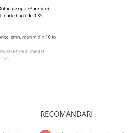
 Buton de oprire/pornire)
că foarte bună de 0.35
n orice lemn, maxim din 10 in
h, care ține alimentat
 cer.
ci vă oferim banii înapoi în
 PUTEREA ESTE REALĂ
RECOMANDARI
orul de 17Ah din pachet sau
șină/Tractor ), dacă aveți o