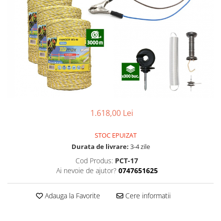
Izolatori pentru poartǎ
Izolatori Speciali
Izolatori pentru sistem T-POST
Pachete Gard electric
Gard electric pentru Animale
sălbatice
Gard Electric pentru Bovine, Oi,
Mistreti
1.618,00 Lei
Gard electric pentru Cai, Câini,
Capre, Vaci, Porci
STOC EPUIZAT
Gard Electric pentru Vaci și Oi
Durata de livrare:
3-4 zile
Pachete cu Impulsator + Panou +
Cod Produs:
PCT-17
Baterie
Ai nevoie de ajutor?
0747651625
Accesorii gard Electric
Alimentator Gard Electric
Adauga la Favorite
Cere informatii
Cabluri Auxiliare