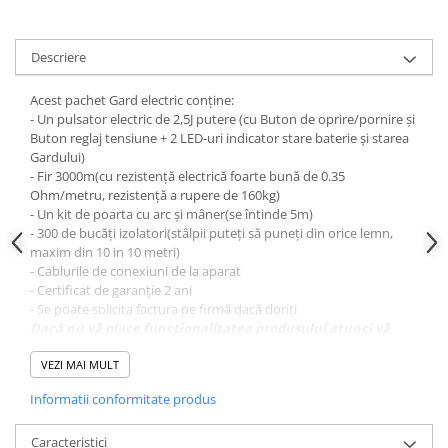
Conectori Gard Electric
Derulator Fir Gard electric
Descriere
Diferite accesorii Gard Electric
Plasă Gard Electric
Acest pachet Gard electric conține:
- Un pulsator electric de 2,5J putere (cu Buton de oprire/pornire și
Poartă Gard Electric
Buton reglaj tensiune + 2 LED-uri indicator stare baterie și starea
Gardului)
Stâlpi Gard Electric
- Fir 3000m(cu rezistență electrică foarte bună de 0.35
Stâlpi din plastic
Ohm/metru, rezistență a rupere de 160kg)
- Un kit de poarta cu arc și mâner(se întinde 5m)
Stâlpi din Lemn
- 300 de bucăți izolatori(stâlpii puteți să puneți din orice lemn,
Stâlpi din Fibră de Sticlă
maxim din 10 in 10 metri)
Stâlpi pentru sisteme T-Post
- Cablurile de conexiuni de la aparat
- Certificat de garanție 2 ani
Scule pentru montare Stâlpi
- Se poate solicita factura pe firmă dacă doriți
Testere pentru Gard Electric
Dacă nu vă place funcționalitatea produsului atunci vă
oferim banii înapoi în max 10 zile după achiziționarea
Împământare Gard Electric
produsului!
VEZI MAI MULT
Întinzător Gard Electric
Informatii conformitate produs
Acest produs are Certificat de conformitate, deci PUTEREA
Fir/Sârmă pentru Gard electric
ESTE REALĂ, cât scrie la putere, atât scoate aparatul!
Bandă pentru Gard Electric
Caracteristici