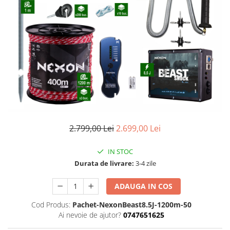
Izolatori pentru poartǎ
Izolatori Speciali
Izolatori pentru sistem T-POST
Pachete Gard electric
Gard electric pentru Animale
sălbatice
Gard Electric pentru Bovine, Oi,
Mistreti
Gard electric pentru Cai, Câini,
2.799,00 Lei
2.699,00 Lei
Capre, Vaci, Porci
Gard Electric pentru Vaci și Oi
IN STOC
Pachete cu Impulsator + Panou +
Durata de livrare:
3-4 zile
Baterie
ADAUGA IN COS
Accesorii gard Electric
Alimentator Gard Electric
Cod Produs:
Pachet-NexonBeast8.5J-1200m-50
Ai nevoie de ajutor?
0747651625
Cabluri Auxiliare