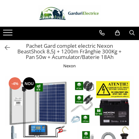
Toate Produsele
Impulsor - Generator Impulsuri -
Pulsator Gard Electric
Pachet Gard complet electric Nexon
NEXON BEASTSHOCK
BeastShock 8,5J + 1200m Frânghie 300Kg +
Pan 50w + Acumulator/Baterie 18Ah
NEXON HEAVYSHOCK
Nexon
NEXON SRONGSHOCK
DALTOR
-4%
NOU
NEXON EASYSHOCK și PITISHOCK
Izolatori Gard Electric
Izolatori – Utilizare generală
Izolatori Plat
Izolatori cu filet metric
Izolatori pentru colț