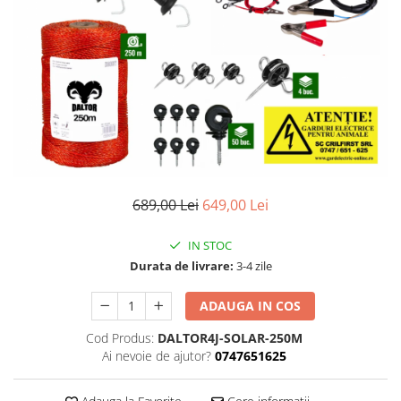
Izolatori pentru poartǎ
Izolatori Speciali
Izolatori pentru sistem T-POST
Pachete Gard electric
Gard electric pentru Animale
sălbatice
Gard Electric pentru Bovine, Oi,
Mistreti
689,00 Lei
649,00 Lei
Gard electric pentru Cai, Câini,
Capre, Vaci, Porci
IN STOC
Gard Electric pentru Vaci și Oi
Durata de livrare:
3-4 zile
Pachete cu Impulsator + Panou +
Baterie
ADAUGA IN COS
Accesorii gard Electric
Cod Produs:
DALTOR4J-SOLAR-250M
Alimentator Gard Electric
Ai nevoie de ajutor?
0747651625
Cabluri Auxiliare