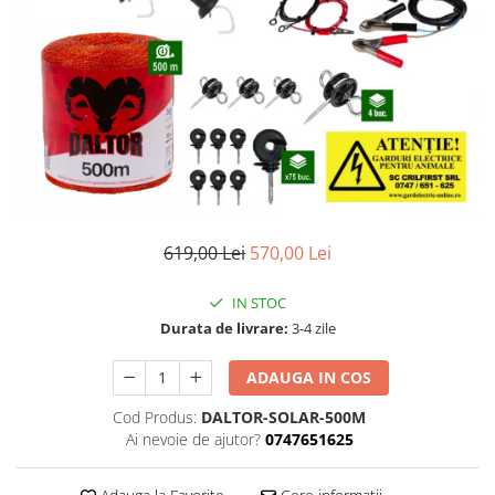
Izolatori pentru poartǎ
Izolatori Speciali
Izolatori pentru sistem T-POST
Pachete Gard electric
Gard electric pentru Animale
sălbatice
Gard Electric pentru Bovine, Oi,
Mistreti
619,00 Lei
570,00 Lei
Gard electric pentru Cai, Câini,
Capre, Vaci, Porci
IN STOC
Gard Electric pentru Vaci și Oi
Durata de livrare:
3-4 zile
Pachete cu Impulsator + Panou +
Baterie
ADAUGA IN COS
Accesorii gard Electric
Cod Produs:
DALTOR-SOLAR-500M
Alimentator Gard Electric
Ai nevoie de ajutor?
0747651625
Cabluri Auxiliare