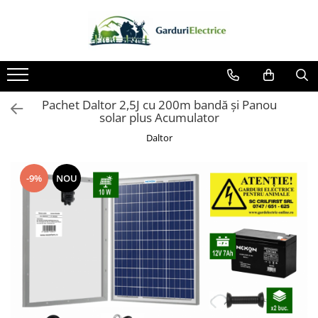
Toate Produsele
Impulsor - Generator Impulsuri -
Pulsator Gard Electric
Pachet Daltor 2,5J cu 200m bandă și Panou
NEXON BEASTSHOCK
solar plus Acumulator
NEXON HEAVYSHOCK
Daltor
NEXON SRONGSHOCK
DALTOR
-9%
NOU
NEXON EASYSHOCK și PITISHOCK
Izolatori Gard Electric
Izolatori – Utilizare generală
Izolatori Plat
Izolatori cu filet metric
Izolatori pentru colț