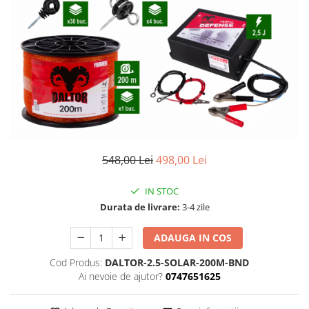
Izolatori pentru poartǎ
Izolatori Speciali
Izolatori pentru sistem T-POST
Pachete Gard electric
Gard electric pentru Animale
sălbatice
Gard Electric pentru Bovine, Oi,
Mistreti
548,00 Lei
498,00 Lei
Gard electric pentru Cai, Câini,
Capre, Vaci, Porci
IN STOC
Gard Electric pentru Vaci și Oi
Durata de livrare:
3-4 zile
Pachete cu Impulsator + Panou +
Baterie
ADAUGA IN COS
Accesorii gard Electric
Cod Produs:
DALTOR-2.5-SOLAR-200M-BND
Alimentator Gard Electric
Ai nevoie de ajutor?
0747651625
Cabluri Auxiliare