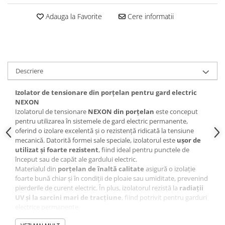
Adauga la Favorite
Cere informatii
Descriere
Izolator de tensionare din porțelan pentru gard electric
NEXON
Izolatorul de tensionare
NEXON din porțelan
este conceput
pentru utilizarea în sistemele de gard electric permanente,
oferind o izolare excelentă și o rezistență ridicată la tensiune
mecanică. Datorită formei sale speciale, izolatorul este
ușor de
utilizat și foarte rezistent
, fiind ideal pentru punctele de
început sau de capăt ale gardului electric.
Materialul din
porțelan de înaltă calitate
asigură o izolație
foarte bună chiar și în condiții de ploaie sau umiditate, prevenind
pierderile de curent electric. În plus, izolatorul rezistă la
radiații
UV și la sarcini mari de tracțiune
, fiind potrivit pentru garduri
electrice permanente.