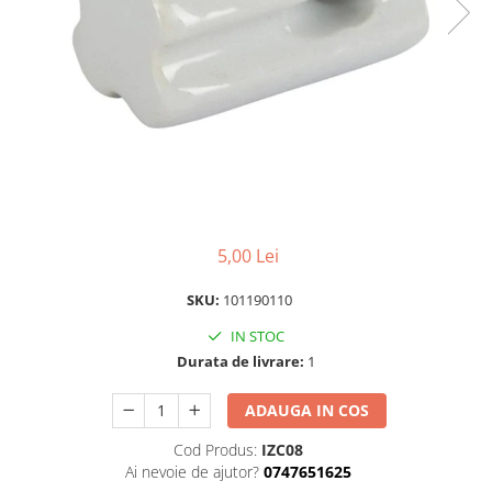
Scule pentru montare Stâlpi
Testere pentru Gard Electric
Împământare Gard Electric
Întinzător Gard Electric
5,00 Lei
SKU:
101190110
IN STOC
Durata de livrare:
1
ADAUGA IN COS
Cod Produs:
IZC08
Ai nevoie de ajutor?
0747651625