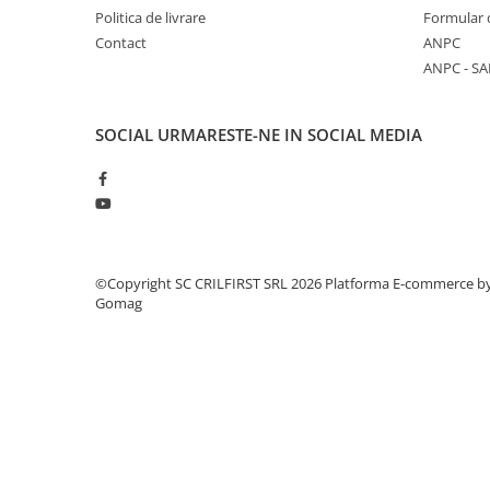
Politica de livrare
Formular 
VOUCHER CADOU
Contact
ANPC
Zootehnie
ANPC - SA
Adăpători
Asomator
SOCIAL
URMARESTE-NE IN SOCIAL MEDIA
Hrănitoare
Marcarea Animalelor
Tot ce ai nevoie pentru FERMA TA
©Copyright SC CRILFIRST SRL 2026
Platforma E-commerce b
Gomag