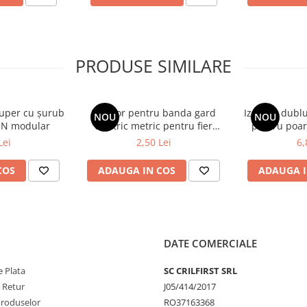
 montate pe stâlpi metalici
,
gard sau stâlp
pentru o
PRODUSE SIMILARE
rmațiilor din această pagină.
 Super cu șurub
Izolator pentru banda gard
Izolator dubl
NOU
NOU
racter informativ și poate
ON modular
electric metric pentru fier
pentru poart
cificații pot fi modificate de
NEXON
N
Lei
2,50 Lei
6,
erare. Toate produsele prezente
COS
ADAUGA IN COS
ADAUGA I
DATE COMERCIALE
 Plata
SC CRILFIRST SRL
e Retur
J05/414/2017
Produselor
RO37163368