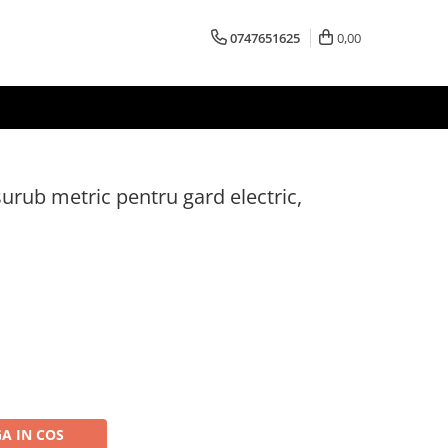
0747651625
0,00
șurub metric pentru gard electric,
A IN COS