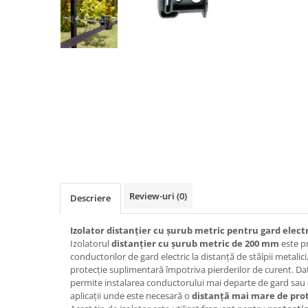
Izolatori pentru poartǎ
Izolatori Speciali
Izolatori pentru sistem T-POST
Pachete Gard electric
Gard electric pentru Animale
sălbatice
Gard Electric pentru Bovine, Oi,
Mistreti
Gard electric pentru Cai, Câini,
Capre, Vaci, Porci
Gard Electric pentru Vaci și Oi
Review-uri
(0)
Descriere
Pachete cu Impulsator + Panou +
Baterie
Izolator distanțier cu șurub metric pentru gard elect
Izolatorul
distanțier cu șurub metric de 200 mm
este p
Accesorii gard Electric
conductorilor de gard electric la distanță de stâlpii metalici,
Alimentator Gard Electric
protecție suplimentară împotriva pierderilor de curent. Dato
permite instalarea conductorului mai departe de gard sau d
Cabluri Auxiliare
aplicații unde este necesară o
distanță mai mare de pro