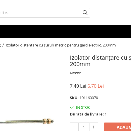
c /
Izolator distanțare cu șurub metric pentru gard electric, 200mm
Izolator distanțare cu 
200mm
Nexon
7,40 Lei
6,70 Lei
SKU:
101160070
IN STOC
Durata de livrare:
1
ADAUG