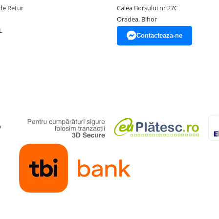
de Retur
Calea Borșului nr 27C
Oradea, Bihor
L
Contacteaza-ne
y