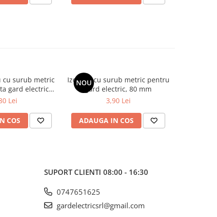
u cu surub metric
Izolator cu surub metric pentru
Suport p
NOU
NOU
a gard electric
gard electric, 80 mm
surub
EXON
80 Lei
3,90 Lei
N COS
ADAUGA IN COS
ADAUG
SUPORT CLIENTI
08:00 - 16:30
0747651625
gardelectricsrl@gmail.com