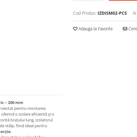
Cod Produs:
IZDISM02-PCS
Ai
Adauga la Favorite
Cere 
ric – 200 mm
roiectat pentru montarea
 oferind o izolare eficientă și o
rită brațului lung, izolatorul
e stâlp, fiind ideal pentru
tecție
.