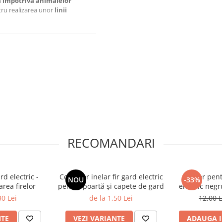
a împotriva animalelor
tru realizarea unor
linii
RECOMANDARI
rd electric -
Conector inelar fir gard electric
Mâner pent
NOU
-33%
rea firelor
pentru poartă și capete de gard
electric negr
N
30 Lei
de la 1,50 Lei
12,00 
NTE
VEZI VARIANTE
ADAUGA I