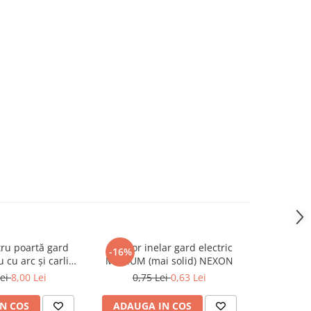
ru poartă gard
Izolator inelar gard electric
-16%
u cu arc și carlig
MEDIUM (mai solid) NEXON
EXON
Lei
8,00 Lei
0,75 Lei
0,63 Lei
N COS
ADAUGA IN COS