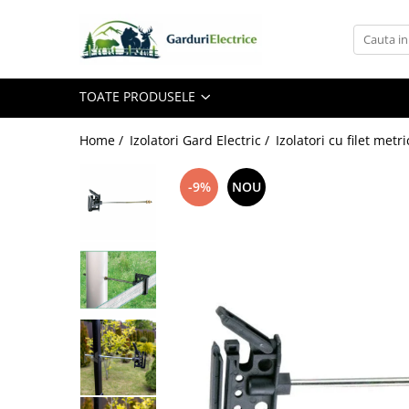
Toate Produsele
TOATE PRODUSELE
Impulsor - Generator Impulsuri -
Pulsator Gard Electric
NEXON BEASTSHOCK
Home /
Izolatori Gard Electric /
Izolatori cu filet metri
NEXON HEAVYSHOCK
-9%
NOU
NEXON SRONGSHOCK
DALTOR
NEXON EASYSHOCK și PITISHOCK
Izolatori Gard Electric
Izolatori – Utilizare generală
Izolatori Plat
Izolatori cu filet metric
Izolatori pentru colț