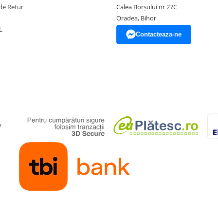
de Retur
Calea Borșului nr 27C
Oradea, Bihor
L
Contacteaza-ne
y
onat separat).