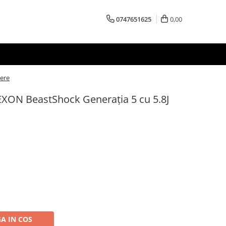
0747651625
0,00
tere
NEXON BeastShock Generația 5 cu 5.8J
A IN COS