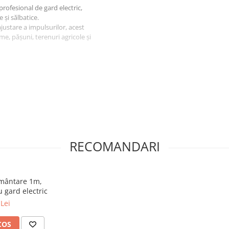
rofesional de gard electric,
și sălbatice.
justare a impulsurilor, acest
me, pășuni, terenuri agricole și
ompatibil)
e
RECOMANDARI
e
mântare 1m,
 gard electric
Lei
COS