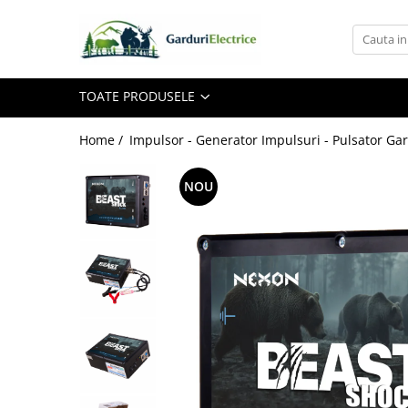
Toate Produsele
TOATE PRODUSELE
Impulsor - Generator Impulsuri -
Pulsator Gard Electric
NEXON BEASTSHOCK
Home /
Impulsor - Generator Impulsuri - Pulsator Gar
NEXON HEAVYSHOCK
NOU
NEXON SRONGSHOCK
DALTOR
NEXON EASYSHOCK și PITISHOCK
Izolatori Gard Electric
Izolatori – Utilizare generală
Izolatori Plat
Izolatori cu filet metric
Izolatori pentru colț