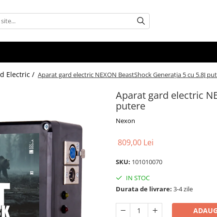
d Electric /
Aparat gard electric NEXON BeastShock Generația 5 cu 5.8J pu
Aparat gard electric 
putere
Nexon
809,00 Lei
SKU:
101010070
IN STOC
Durata de livrare:
3-4 zile
ADAUG