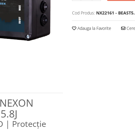
Cod Produs:
NX22161 - BEAST5.
Adauga la Favorite
Cere 
c NEXON
5.8J
D | Protecție