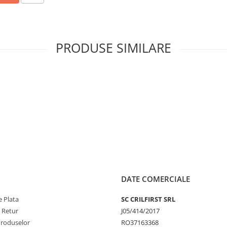
enția rapidă.
PRODUSE SIMILARE
ptor)
DATE COMERCIALE
 Plata
SC CRILFIRST SRL
e Retur
J05/414/2017
Produselor
RO37163368