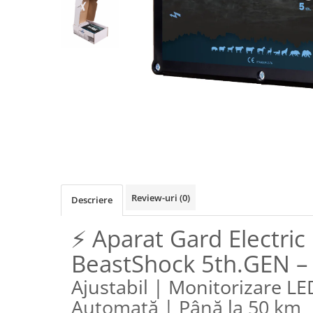
Izolatori pentru poartǎ
Izolatori Speciali
Izolatori pentru sistem T-POST
Pachete Gard electric
Gard electric pentru Animale
sălbatice
Gard Electric pentru Bovine, Oi,
Mistreti
Gard electric pentru Cai, Câini,
Capre, Vaci, Porci
Gard Electric pentru Vaci și Oi
Review-uri
(0)
Descriere
Pachete cu Impulsator + Panou +
⚡ Aparat Gard Electri
Baterie
Accesorii gard Electric
BeastShock 5th.GEN – 
Alimentator Gard Electric
Ajustabil | Monitorizare LE
Cabluri Auxiliare
Automată | Până la 50 km