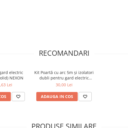
țional
RECOMANDARI
l)
gard electric
Kit Poartă cu arc 5m și izolatori
olid) NEXON
dubli pentru gard electric
NEXON
,63 Lei
30,00 Lei
COS
ADAUGA IN COS
PRODUSE SIMILARE