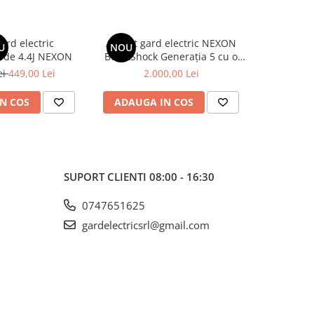
ard electric
Aparat gard electric NEXON
Gard electr
U
NOU
NOU
 de 4.4J NEXON
BeastShock Generația 5 cu o
N
putere de 8.5J și GPS încorporat
ei
449,00 Lei
2.000,00 Lei
N COS
ADAUGA IN COS
ADAUG
SUPORT CLIENTI
08:00 - 16:30
0747651625
gardelectricsrl@gmail.com