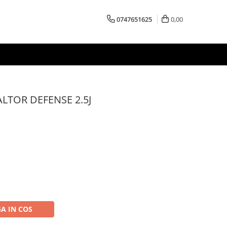
0747651625
0,00
DALTOR DEFENSE 2.5J
A IN COS