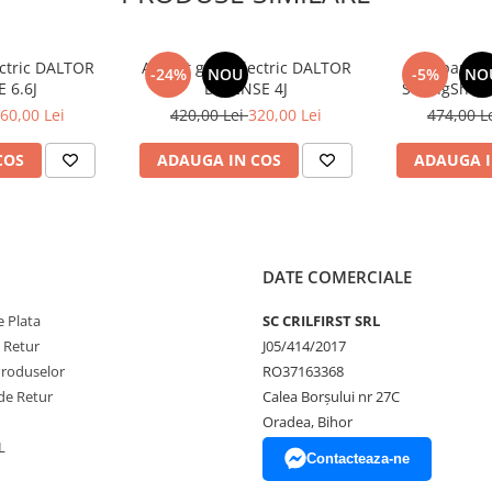
ic (90 cm)
ectric DALTOR
Aparat gard electric DALTOR
Aparat g
-24%
NOU
-5%
NO
 6.6J
DEFENSE 4J
StrongShock
60,00 Lei
420,00 Lei
320,00 Lei
474,00 L
COS
ADAUGA IN COS
ADAUGA I
ală realizarea unei împământări
DATE COMERCIALE
i achiziționată separat (79 RON).
adaptor 230V / 12V (59 RON)
.
 Plata
SC CRILFIRST SRL
e recomandă utilizarea unui
e Retur
J05/414/2017
Produselor
RO37163368
de Retur
Calea Borșului nr 27C
Oradea, Bihor
L
Contacteaza-ne