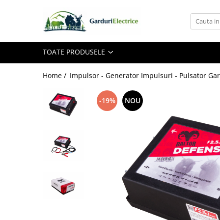
Toate Produsele
TOATE PRODUSELE
Impulsor - Generator Impulsuri -
Pulsator Gard Electric
NEXON BEASTSHOCK
Home /
Impulsor - Generator Impulsuri - Pulsator Gar
NEXON HEAVYSHOCK
-19%
NOU
NEXON SRONGSHOCK
DALTOR
NEXON EASYSHOCK și PITISHOCK
Izolatori Gard Electric
Izolatori – Utilizare generală
Izolatori Plat
Izolatori cu filet metric
Izolatori pentru colț