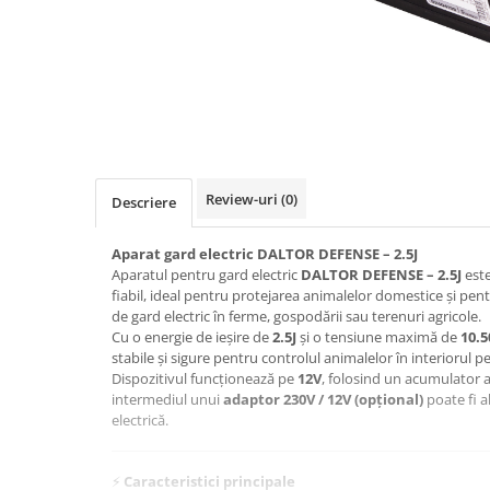
Izolatori pentru poartǎ
Izolatori Speciali
Izolatori pentru sistem T-POST
Pachete Gard electric
Gard electric pentru Animale
sălbatice
Gard Electric pentru Bovine, Oi,
Review-uri
(0)
Descriere
Mistreti
Gard electric pentru Cai, Câini,
Aparat gard electric DALTOR DEFENSE – 2.5J
Aparatul pentru gard electric
DALTOR DEFENSE – 2.5J
este
Capre, Vaci, Porci
fiabil, ideal pentru protejarea animalelor domestice și pent
Gard Electric pentru Vaci și Oi
de gard electric în ferme, gospodării sau terenuri agricole.
Cu o energie de ieșire de
2.5J
și o tensiune maximă de
10.5
Pachete cu Impulsator + Panou +
stabile și sigure pentru controlul animalelor în interiorul 
Baterie
Dispozitivul funcționează pe
12V
, folosind un acumulator a
Accesorii gard Electric
intermediul unui
adaptor 230V / 12V (opțional)
poate fi a
electrică.
Alimentator Gard Electric
Cabluri Auxiliare
⚡
Caracteristici principale