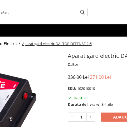
d Electric /
Aparat gard electric DALTOR DEFENSE 2.5J
Aparat gard electric 
Daltor
336,00 Lei
271,00 Lei
SKU:
102010010
IN STOC
Durata de livrare:
3-4 zile
ADAUG