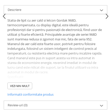
Conectori Gard Electric
Derulator Fir Gard electric
Descriere
Diferite accesorii Gard Electric
Statia de lipit cu aer cald si letcon Gordak 968D,
Plasă Gard Electric
termocompensata, cu display digital, este ideală pentru
profesioniști dar si pentru pasionații de electronică, fiind usor de
Poartă Gard Electric
utilizat și foarte eficientă. Principalele avantaje ale seriei 968D
sunt marimea redusa si zgomot mai mic, fata de seria 952.
Stâlpi Gard Electric
Manerul de aer cald este foarte usor, potrivit pentru folosire
Stâlpi din plastic
indelungata, folosind un sistem inteligent de control precis al
temperaturii, cu rezistenta electrica mare pentru incalzire rapida.
Stâlpi din Lemn
Cand manerul este pus in suport acesta va intra automat in
Stâlpi din Fibră de Sticlă
starea de economisire energie, revenind imediat in modul de
Stâlpi pentru sisteme T-Post
lucru cand este ridicat din suport, iar la finalul utilizarii va intra
automat in modul de racire.
Scule pentru montare Stâlpi
Specificatii:
Testere pentru Gard Electric
Putere consumata: 450W.
Fluxul de aer maxim: 120L/min.
VEZI MAI MULT
Împământare Gard Electric
Temperatura aerului generat de pompa: 100 - 500 grade C.
Informatii conformitate produs
Întinzător Gard Electric
Nivel zgomot: <45db.
Putere Letcon: 60W.
Fir/Sârmă pentru Gard electric
Tensiune aplicata letconului: 24V.
Review-uri
(0)
Bandă pentru Gard Electric
Temperatura incalzirii varfului: de la 200 pana la 480 grade C.