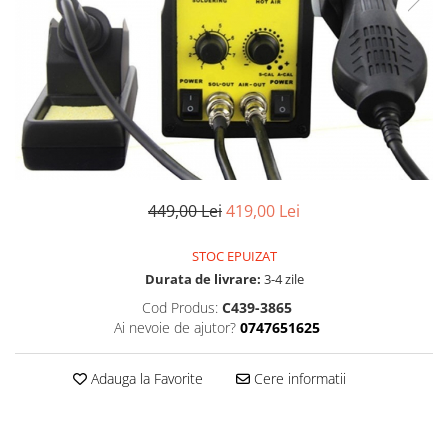
Izolatori pentru poartǎ
Izolatori Speciali
Izolatori pentru sistem T-POST
Pachete Gard electric
Gard electric pentru Animale
sălbatice
Gard Electric pentru Bovine, Oi,
Mistreti
449,00 Lei
419,00 Lei
Gard electric pentru Cai, Câini,
Capre, Vaci, Porci
STOC EPUIZAT
Durata de livrare:
3-4 zile
Gard Electric pentru Vaci și Oi
Cod Produs:
C439-3865
Pachete cu Impulsator + Panou +
Ai nevoie de ajutor?
0747651625
Baterie
Accesorii gard Electric
Adauga la Favorite
Cere informatii
Alimentator Gard Electric
Cabluri Auxiliare