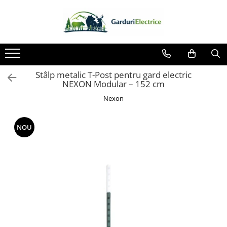
Toate Produsele
Impulsor - Generator Impulsuri -
Pulsator Gard Electric
Stâlp metalic T-Post pentru gard electric
NEXON BEASTSHOCK
NEXON Modular – 152 cm
NEXON HEAVYSHOCK
Nexon
NEXON SRONGSHOCK
DALTOR
NOU
NEXON EASYSHOCK și PITISHOCK
Izolatori Gard Electric
Izolatori – Utilizare generală
Izolatori Plat
Izolatori cu filet metric
Izolatori pentru colț