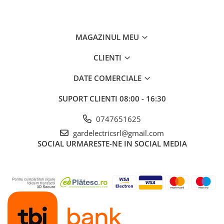
✔️ Garduri electrice industriale și agricole
✔️ Zone de protecție împotriva animalelor sălbatice
✔️ Ferme, pășuni și proiecte de infrastructură
MAGAZINUL MEU
🛠️
NEXON – Sistem modular de garduri electrice
profesionale, conceput pentru performanță și siguranță.
CLIENTI
(Imaginile au caracter informativ. Specificațiile pot fi modificate
fără notificare prealabilă.)
DATE COMERCIALE
SUPORT CLIENTI
08:00 - 16:30
0747651625
gardelectricsrl@gmail.com
SOCIAL
URMARESTE-NE IN SOCIAL MEDIA