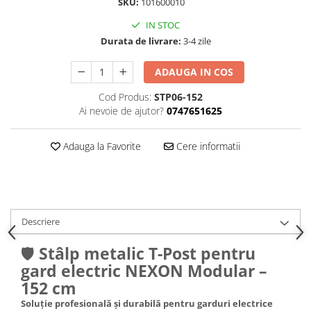
SKU:
101600010
Conectori Gard Electric
Derulator Fir Gard electric
IN STOC
Durata de livrare:
3-4 zile
Diferite accesorii Gard Electric
Plasă Gard Electric
ADAUGA IN COS
Poartă Gard Electric
Cod Produs:
STP06-152
Stâlpi Gard Electric
Ai nevoie de ajutor?
0747651625
Stâlpi din plastic
Adauga la Favorite
Cere informatii
Stâlpi din Lemn
Stâlpi din Fibră de Sticlă
Stâlpi pentru sisteme T-Post
Scule pentru montare Stâlpi
Descriere
Testere pentru Gard Electric
Împământare Gard Electric
🛡️
Stâlp metalic T-Post pentru
Întinzător Gard Electric
gard electric NEXON Modular –
152 cm
Fir/Sârmă pentru Gard electric
Soluție profesională și durabilă pentru garduri electrice
Bandă pentru Gard Electric