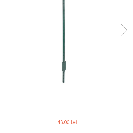
Izolatori pentru poartǎ
Izolatori Speciali
Izolatori pentru sistem T-POST
Pachete Gard electric
Gard electric pentru Animale
sălbatice
Gard Electric pentru Bovine, Oi,
Mistreti
Gard electric pentru Cai, Câini,
Capre, Vaci, Porci
Gard Electric pentru Vaci și Oi
Pachete cu Impulsator + Panou +
Baterie
Accesorii gard Electric
Alimentator Gard Electric
48,00 Lei
Cabluri Auxiliare