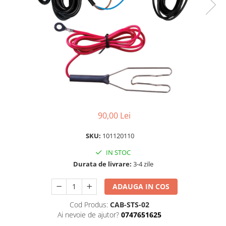
Izolatori pentru poartǎ
Izolatori Speciali
Izolatori pentru sistem T-POST
Pachete Gard electric
Gard electric pentru Animale
sălbatice
Gard Electric pentru Bovine, Oi,
Mistreti
90,00 Lei
Gard electric pentru Cai, Câini,
Capre, Vaci, Porci
SKU:
101120110
Gard Electric pentru Vaci și Oi
IN STOC
Pachete cu Impulsator + Panou +
Durata de livrare:
3-4 zile
Baterie
Accesorii gard Electric
ADAUGA IN COS
Alimentator Gard Electric
Cod Produs:
CAB-STS-02
Cabluri Auxiliare
Ai nevoie de ajutor?
0747651625