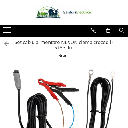
Toate Produsele
Impulsor - Generator Impulsuri -
Pulsator Gard Electric
Set cablu alimentare NEXON clemă crocodil -
NEXON BEASTSHOCK
STAS 3m
NEXON HEAVYSHOCK
Nexon
NEXON SRONGSHOCK
DALTOR
NEXON EASYSHOCK și PITISHOCK
Izolatori Gard Electric
Izolatori – Utilizare generală
Izolatori Plat
Izolatori cu filet metric
Izolatori pentru colț