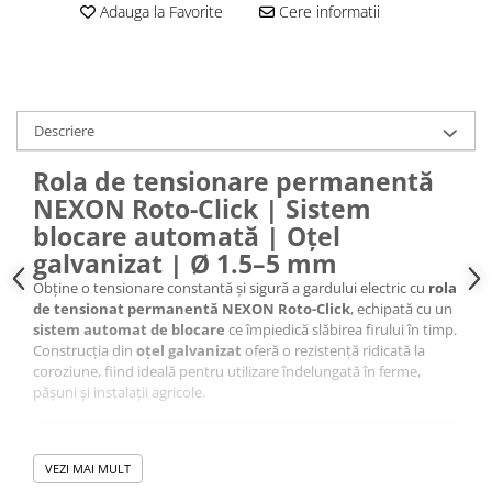
Adauga la Favorite
Cere informatii
Descriere
Rola de tensionare permanentă
NEXON Roto-Click | Sistem
blocare automată | Oțel
galvanizat | Ø 1.5–5 mm
Obține o tensionare constantă și sigură a gardului electric cu
rola
de tensionat permanentă NEXON Roto-Click
, echipată cu un
sistem automat de blocare
ce împiedică slăbirea firului în timp.
Construcția din
oțel galvanizat
oferă o rezistență ridicată la
coroziune, fiind ideală pentru utilizare îndelungată în ferme,
pășuni și instalații agricole.
VEZI MAI MULT
✅
Beneficii & Caracteristici