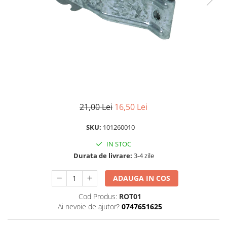
Scule pentru montare Stâlpi
Testere pentru Gard Electric
Împământare Gard Electric
Întinzător Gard Electric
21,00 Lei
16,50 Lei
SKU:
101260010
IN STOC
Durata de livrare:
3-4 zile
ADAUGA IN COS
Cod Produs:
ROT01
Ai nevoie de ajutor?
0747651625