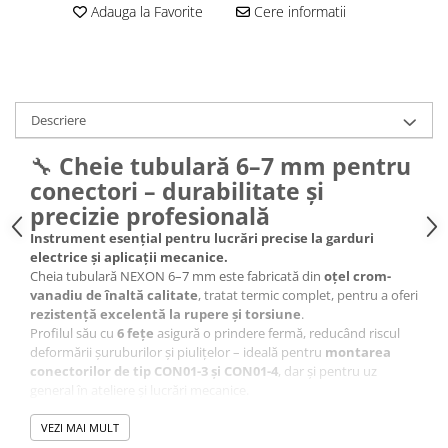
Adauga la Favorite
Cere informatii
Descriere
🔧
Cheie tubulară 6–7 mm pentru
conectori – durabilitate și
precizie profesională
Instrument esențial pentru lucrări precise la garduri
electrice și aplicații mecanice.
Cheia tubulară NEXON 6–7 mm este fabricată din
oțel crom-
vanadiu de înaltă calitate
, tratat termic complet, pentru a oferi
rezistență excelentă la rupere și torsiune
.
Profilul său cu
6 fețe
asigură o prindere fermă, reducând riscul
deformării șuruburilor și piulițelor – ideală pentru
montarea
conectorilor de tip CON01-3 și CON01-4
, dar și pentru uz
general în ateliere și lucrări mecanice.
Datorită construcției robuste și ergonomice, această cheie oferă o
durată lungă de utilizare și performanță constantă
, fiind un
VEZI MAI MULT
instrument de încredere pentru profesioniști.