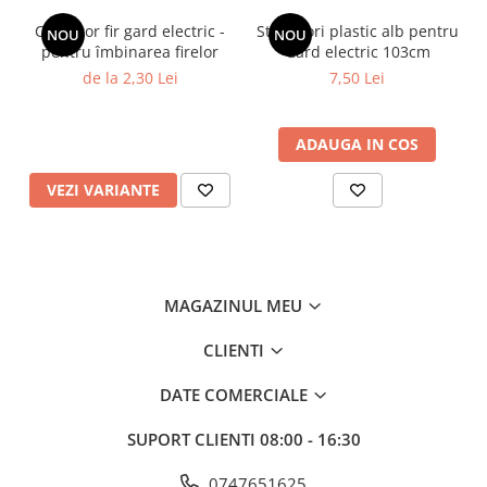
Conector fir gard electric -
Stalpisori plastic alb pentru
NOU
NOU
💡
Recomandat pentru:
pentru îmbinarea firelor
Gard electric 103cm
✔️ Montarea conectorilor de gard electric NEXON
de la 2,30 Lei
7,50 Lei
✔️ Lucrări mecanice de precizie
✔️ Utilizare zilnică în atelier sau pe teren
ADAUGA IN COS
🛠️
NEXON – Calitate profesională pentru unelte durabile și
performante.
VEZI VARIANTE
(Imaginile sunt cu titlu informativ. Specificațiile pot fi modificate
fără notificare prealabilă.)
MAGAZINUL MEU
CLIENTI
DATE COMERCIALE
SUPORT CLIENTI
08:00 - 16:30
0747651625