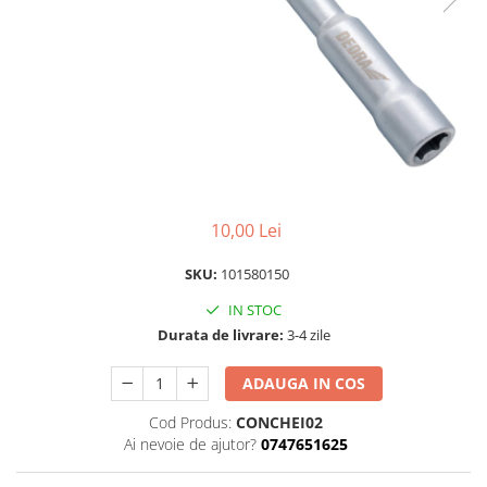
Scule pentru montare Stâlpi
Testere pentru Gard Electric
Împământare Gard Electric
Întinzător Gard Electric
10,00 Lei
SKU:
101580150
IN STOC
Durata de livrare:
3-4 zile
ADAUGA IN COS
Cod Produs:
CONCHEI02
Ai nevoie de ajutor?
0747651625