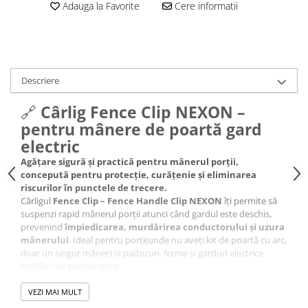
Conectori Gard Electric
Adauga la Favorite
Cere informatii
Derulator Fir Gard electric
Diferite accesorii Gard Electric
Plasă Gard Electric
Descriere
Poartă Gard Electric
🔗
Cârlig Fence Clip NEXON –
Stâlpi Gard Electric
pentru mânere de poartă gard
Stâlpi din plastic
electric
Stâlpi din Lemn
Agățare sigură și practică pentru mânerul porții,
Stâlpi din Fibră de Sticlă
concepută pentru protecție, curățenie și eliminarea
Stâlpi pentru sisteme T-Post
riscurilor în punctele de trecere.
Cârligul
Fence Clip – Fence Handle Clip NEXON
îți permite să
Scule pentru montare Stâlpi
suspenzi rapid mânerul porții atunci când gardul este deschis,
Testere pentru Gard Electric
prevenind
împiedicarea, murdărirea conductorului și uzura
mânerului
. Ideal pentru porți(unde nu aveți kit de poartă cu arc,
Împământare Gard Electric
doar un singur mâner) la padocuri, ferme și garduri electrice
Întinzător Gard Electric
mobile sau permanente.
Fir/Sârmă pentru Gard electric
VEZI MAI MULT
Bandă pentru Gard Electric