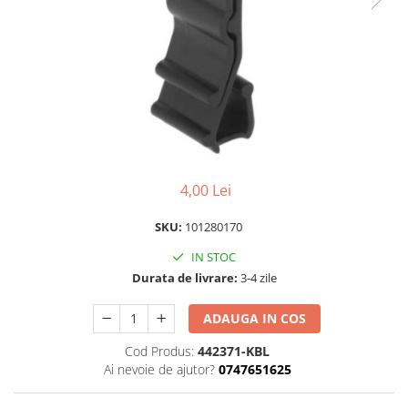
Izolatori pentru poartǎ
Izolatori Speciali
Izolatori pentru sistem T-POST
Pachete Gard electric
Gard electric pentru Animale
sălbatice
Gard Electric pentru Bovine, Oi,
Mistreti
4,00 Lei
Gard electric pentru Cai, Câini,
SKU:
101280170
Capre, Vaci, Porci
IN STOC
Gard Electric pentru Vaci și Oi
Durata de livrare:
3-4 zile
Pachete cu Impulsator + Panou +
Baterie
ADAUGA IN COS
Accesorii gard Electric
Cod Produs:
442371-KBL
Alimentator Gard Electric
Ai nevoie de ajutor?
0747651625
Cabluri Auxiliare